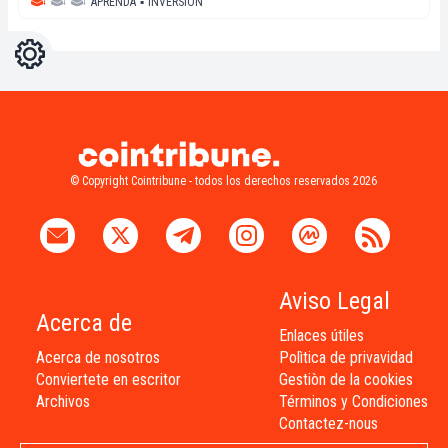
APRENDA
▪
INVERSIÓN
Ajustes
Light
Dark
© Copyright Cointribune - todos los derechos reservados 2026
Aviso Legal
Acerca de
Enlaces útiles
Acerca de nosotros
Polìtica de privavidad
Conviertete en escritor
Gestiòn de la cookies
Archivos
Términos y Condiciones
Contactez-nous