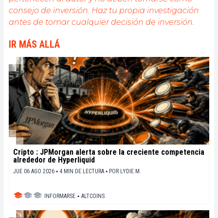
informativos y relajados.
consejo de inversión. Haz tu propia investigación
antes de tomar cualquier decisión de inversión.
IR MÁS ALLÁ
Cripto : JPMorgan alerta sobre la creciente competencia
alrededor de Hyperliquid
JUE 06 AGO 2026 ▪ 4 MIN DE LECTURA ▪
POR
LYDIE M.
INFORMARSE
▪
ALTCOINS