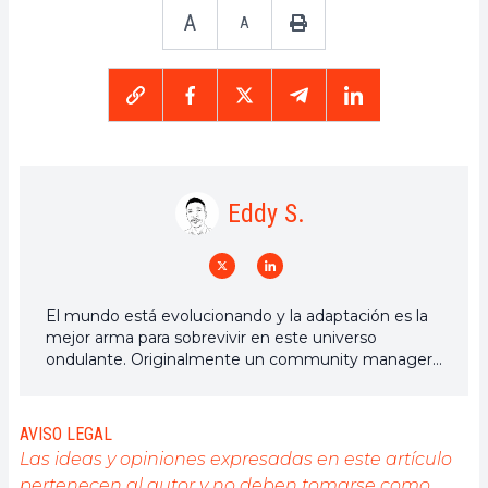
A
A
Eddy S.
El mundo está evolucionando y la adaptación es la
mejor arma para sobrevivir en este universo
ondulante. Originalmente un community manager
de criptomonedas, me interesa todo lo que esté
directa o indirectamente relacionado con la
blockchain y sus derivados. Para compartir mi
AVISO LEGAL
experiencia y promover un campo que me
Las ideas y opiniones expresadas en este artículo
apasiona, nada mejor que escribir artículos
pertenecen al autor y no deben tomarse como