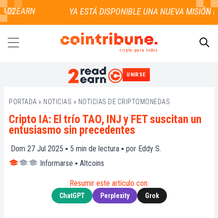
AD2EARN
cripto para todos
UNIRSE
BUSCAR
PORTADA
»
NOTICIAS
»
NOTICIAS DE CRIPTOMONEDAS
Cripto IA: El trío TAO, INJ y FET suscitan un
entusiasmo sin precedentes
Dom 27 Jul 2025 ▪
5
min de lectura ▪ por
Eddy S.
Informarse
▪
Altcoins
Resumir este artículo con:
ChatGPT
Perplexity
Grok