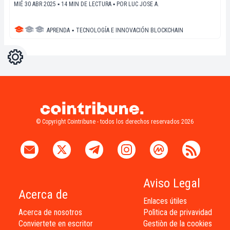
MIÉ 30 ABR 2025 ▪ 14 MIN DE LECTURA ▪
POR
LUC JOSE A.
APRENDA
▪
TECNOLOGÍA E INNOVACIÓN BLOCKCHAIN
Ajustes
Light
Dark
© Copyright Cointribune - todos los derechos reservados 2026
Aviso Legal
Acerca de
Enlaces útiles
Acerca de nosotros
Polìtica de privavidad
Conviertete en escritor
Gestiòn de la cookies