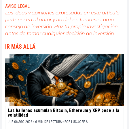
blockchain y sus derivados. Para compartir mi
AVISO LEGAL
experiencia y promover un campo que me
Las ideas y opiniones expresadas en este artículo
apasiona, nada mejor que escribir artículos
pertenecen al autor y no deben tomarse como
informativos y relajados.
consejo de inversión. Haz tu propia investigación
antes de tomar cualquier decisión de inversión.
IR MÁS ALLÁ
Las ballenas acumulan Bitcoin, Ethereum y XRP pese a la
volatilidad
JUE 06 AGO 2026 ▪ 6 MIN DE LECTURA ▪
POR
LUC JOSE A.