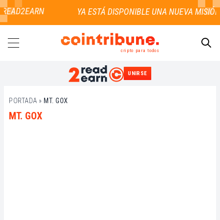
 READ2EARN
cripto para todos
UNIRSE
BUSCAR
PORTADA
»
MT. GOX
MT. GOX