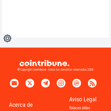
Ajustes
Light
Dark
© Copyright Cointribune - todos los derechos reservados 2026
Aviso Legal
Acerca de
Enlaces útiles