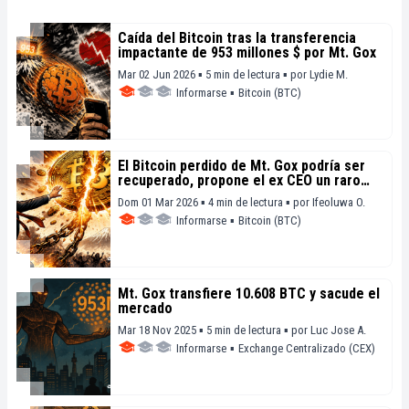
Caída del Bitcoin tras la transferencia
impactante de 953 millones $ por Mt. Gox
Mar 02 Jun 2026 ▪ 5 min de lectura ▪
por
Lydie M.
Informarse
▪
Bitcoin (BTC)
El Bitcoin perdido de Mt. Gox podría ser
recuperado, propone el ex CEO un raro
hard fork
Dom 01 Mar 2026 ▪ 4 min de lectura ▪
por
Ifeoluwa O.
Informarse
▪
Bitcoin (BTC)
Mt. Gox transfiere 10.608 BTC y sacude el
mercado
Mar 18 Nov 2025 ▪ 5 min de lectura ▪
por
Luc Jose A.
Informarse
▪
Exchange Centralizado (CEX)