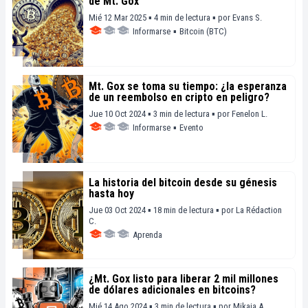
de Mt. Gox
Mié 12 Mar 2025 ▪ 4 min de lectura ▪
por
Evans S.
Informarse
▪
Bitcoin (BTC)
Mt. Gox se toma su tiempo: ¿la esperanza
de un reembolso en cripto en peligro?
Jue 10 Oct 2024 ▪ 3 min de lectura ▪
por
Fenelon L.
Informarse
▪
Evento
La historia del bitcoin desde su génesis
hasta hoy
Jue 03 Oct 2024 ▪ 18 min de lectura ▪
por
La Rédaction
C.
Aprenda
¿Mt. Gox listo para liberar 2 mil millones
de dólares adicionales en bitcoins?
Mié 14 Ago 2024 ▪ 3 min de lectura ▪
por
Mikaia A.