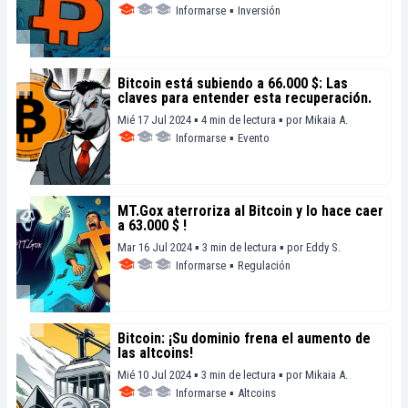
Informarse
▪
Inversión
Bitcoin está subiendo a 66.000 $: Las
claves para entender esta recuperación.
Mié 17 Jul 2024 ▪ 4 min de lectura ▪
por
Mikaia A.
Informarse
▪
Evento
MT.Gox aterroriza al Bitcoin y lo hace caer
a 63.000 $ !
Mar 16 Jul 2024 ▪ 3 min de lectura ▪
por
Eddy S.
Informarse
▪
Regulación
Bitcoin: ¡Su dominio frena el aumento de
las altcoins!
Mié 10 Jul 2024 ▪ 3 min de lectura ▪
por
Mikaia A.
Informarse
▪
Altcoins