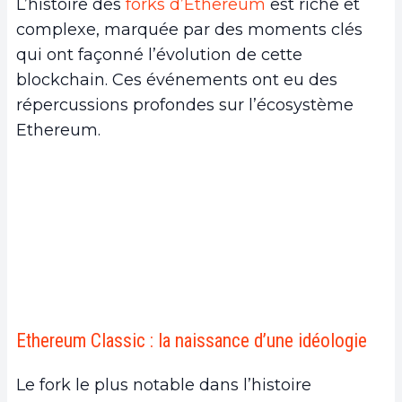
L’histoire des
forks d’Ethereum
est riche et
c.
The Merge et le passage au Proof-of-stake
complexe, marquée par des moments clés
2.
Les implications techniques des forks
qui ont façonné l’évolution de cette
a.
Les implications des hard forks
blockchain. Ces événements ont eu des
b.
Les implications des soft forks
répercussions profondes sur l’écosystème
3.
Les forks et la gouvernance décentralisée
Ethereum.
a.
Une véritable démocratie
b.
Gouvernance et consensus
4.
Forks, EIP et l’évolution d’Ethereum
5.
Implications économiques des forks
a.
Volatilité du marché et valeur d’ether
b.
Stratégies d’investissement et de minage
c.
Dynamiques de marché et adoption
6.
Forks d’Ethereum et l’avenir de la finance
Ethereum Classic : la naissance d’une idéologie
décentralisée (DeFi)
7.
Conclusion
Le fork le plus notable dans l’histoire