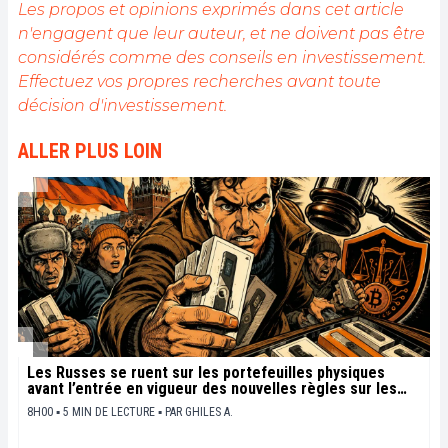
Les propos et opinions exprimés dans cet article
Mon objectif est de permettre à chacun de mieux
n'engagent que leur auteur, et ne doivent pas être
comprendre la blockchain et de saisir les
considérés comme des conseils en investissement.
opportunités qu'elle offre. Je m'efforce chaque jour
de fournir une analyse objective de l'actualité, de
Effectuez vos propres recherches avant toute
décrypter les tendances du marché, de relayer les
décision d'investissement.
dernières innovations technologiques et de mettre
en perspective les enjeux économiques et
ALLER PLUS LOIN
sociétaux de cette révolution en marche.
Les Russes se ruent sur les portefeuilles physiques
avant l’entrée en vigueur des nouvelles règles sur les
cryptos
8H00 ▪ 5 MIN DE LECTURE ▪
PAR
GHILES A.