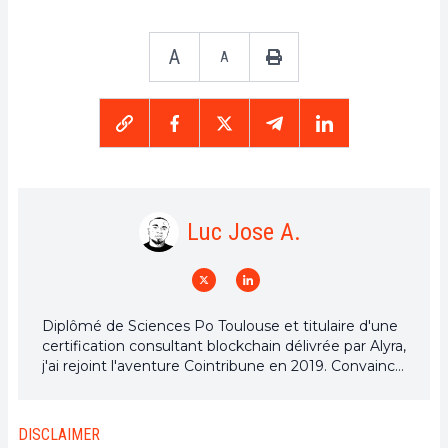
A
A
Luc Jose A.
Diplômé de Sciences Po Toulouse et titulaire d'une
certification consultant blockchain délivrée par Alyra,
j'ai rejoint l'aventure Cointribune en 2019. Convaincu
du potentiel de la blockchain pour transformer de
nombreux secteurs de l'économie, j'ai pris
l'engagement de sensibiliser et d'informer le grand
DISCLAIMER
public sur cet écosystème en constante évolution.