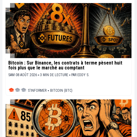
Bitcoin : Sur Binance, les contrats à terme pèsent huit
fois plus que le marché au comptant
SAM 08 AOÛT 2026 ▪ 3 MIN DE LECTURE ▪
PAR
EDDY S.
S'INFORMER
▪
BITCOIN (BTC)