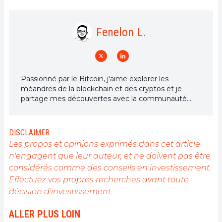
Fenelon L.
Passionné par le Bitcoin, j'aime explorer les
méandres de la blockchain et des cryptos et je
partage mes découvertes avec la communauté.
Mon rêve est de vivre dans un monde où la vie
privée et la liberté financière sont garanties pour
tous, et je crois fermement que Bitcoin est l'outil
DISCLAIMER
qui peut rendre cela possible.
Les propos et opinions exprimés dans cet article
n'engagent que leur auteur, et ne doivent pas être
considérés comme des conseils en investissement.
Effectuez vos propres recherches avant toute
décision d'investissement.
ALLER PLUS LOIN