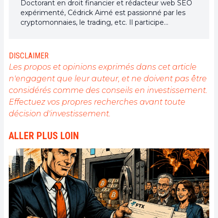
Doctorant en droit financier et rédacteur web SEO
expérimenté, Cédrick Aimé est passionné par les
cryptomonnaies, le trading, etc. Il participe
naturellement grâce à ses articles à la révolution
blockchain au quotidien pour une meilleure
démocratisation de la DeFi.
DISCLAIMER
Les propos et opinions exprimés dans cet article
n'engagent que leur auteur, et ne doivent pas être
considérés comme des conseils en investissement.
Effectuez vos propres recherches avant toute
décision d'investissement.
ALLER PLUS LOIN