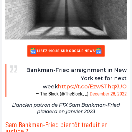
LISEZ-NOUS SUR GOOGLE NEWS
Bankman-Fried arraignment in New
York set for next
week
https://t.co/EzwSThqXUO
— The Block (@TheBlock__)
December 28, 2022
L’ancien patron de FTX Sam Bankman-Fried
plaidera en janvier 2023
Sam Bankman-Fried bientôt traduit en
justice ?