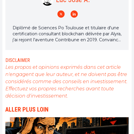
Diplômé de Sciences Po Toulouse et titulaire d'une
certification consultant blockchain délivrée par Alyra,
j'ai rejoint l'aventure Cointribune en 2019. Convaincu
du potentiel de la blockchain pour transformer de
nombreux secteurs de l'économie, j'ai pris
l'engagement de sensibiliser et d'informer le grand
DISCLAIMER
public sur cet écosystème en constante évolution.
Les propos et opinions exprimés dans cet article
Mon objectif est de permettre à chacun de mieux
n'engagent que leur auteur, et ne doivent pas être
comprendre la blockchain et de saisir les
considérés comme des conseils en investissement.
opportunités qu'elle offre. Je m'efforce chaque jour
de fournir une analyse objective de l'actualité, de
Effectuez vos propres recherches avant toute
décrypter les tendances du marché, de relayer les
décision d'investissement.
dernières innovations technologiques et de mettre
en perspective les enjeux économiques et
ALLER PLUS LOIN
sociétaux de cette révolution en marche.