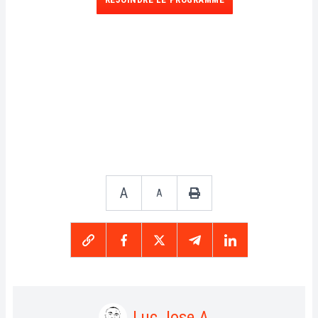
A
A
Luc Jose A.