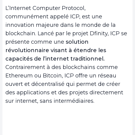
sur ICP
L’Internet Computer Protocol,
a.
Art numérique : La renaissance de la création
communément appelé ICP, est une
sur ICP
innovation majeure dans le monde de la
b.
Objets de collection : Les trésors numériques
blockchain. Lancé par le projet Dfinity, ICP se
d’ICP
présente comme une
solution
c.
Jeux vidéo : L’avènement des mondes virtuels
révolutionnaire visant à étendre les
sur ICP
capacités de l’internet traditionnel.
d.
Propriété intellectuelle : La protection des
Contrairement à des blockchains comme
créations à l’ère d’ICP
Ethereum ou Bitcoin, ICP offre un réseau
e.
Domaines et identités numériques : L’identité
ouvert et décentralisé qui permet de créer
à l’ère de la blockchain
des applications et des projets directement
4.
Conclusion
sur internet, sans intermédiaires.