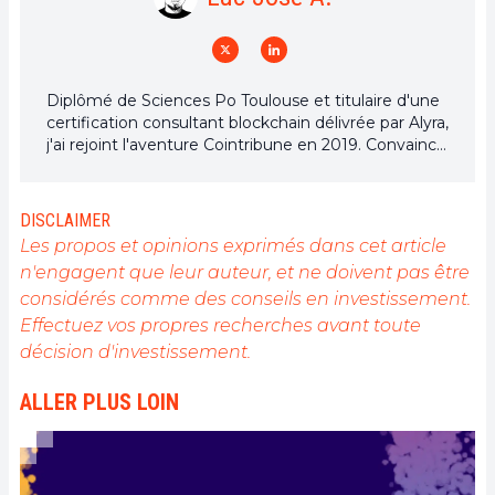
Diplômé de Sciences Po Toulouse et titulaire d'une
certification consultant blockchain délivrée par Alyra,
j'ai rejoint l'aventure Cointribune en 2019. Convaincu
du potentiel de la blockchain pour transformer de
nombreux secteurs de l'économie, j'ai pris
l'engagement de sensibiliser et d'informer le grand
DISCLAIMER
public sur cet écosystème en constante évolution.
Les propos et opinions exprimés dans cet article
Mon objectif est de permettre à chacun de mieux
n'engagent que leur auteur, et ne doivent pas être
comprendre la blockchain et de saisir les
considérés comme des conseils en investissement.
opportunités qu'elle offre. Je m'efforce chaque jour
de fournir une analyse objective de l'actualité, de
Effectuez vos propres recherches avant toute
décrypter les tendances du marché, de relayer les
décision d'investissement.
dernières innovations technologiques et de mettre
en perspective les enjeux économiques et
ALLER PLUS LOIN
sociétaux de cette révolution en marche.