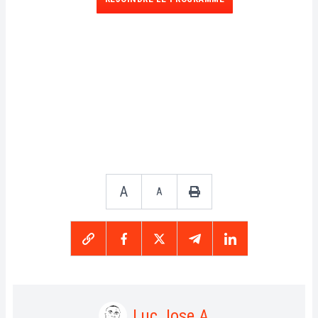
A
A
Luc Jose A.