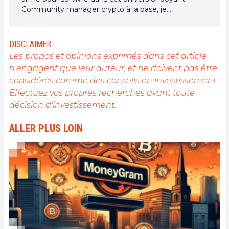
Community manager crypto à la base, je
m'intéresse à tout ce qui touche de près ou de loin
à la blockchain et ses dérivés. Dans l'optique de
partager mon expérience et de faire connaître un
DISCLAIMER
domaine qui me passionne, rien de mieux que de
Les propos et opinions exprimés dans cet article
rédiger des articles informatifs et décontractés à la
n'engagent que leur auteur, et ne doivent pas être
fois.
considérés comme des conseils en investissement.
Effectuez vos propres recherches avant toute
décision d'investissement.
ALLER PLUS LOIN