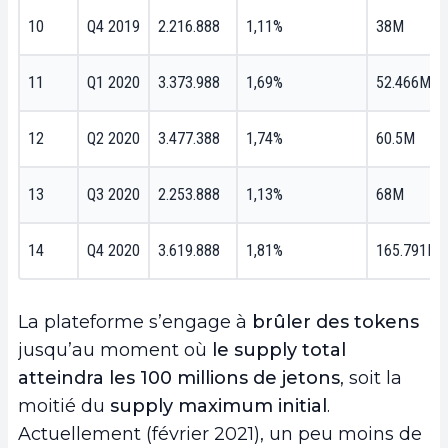
10
Q4 2019
2.216.888
1,11%
38M
11
Q1 2020
3.373.988
1,69%
52.466M
12
Q2 2020
3.477.388
1,74%
60.5M
13
Q3 2020
2.253.888
1,13%
68M
14
Q4 2020
3.619.888
1,81%
165.791M
La plateforme s’engage à
brûler des tokens
jusqu’au moment où
le supply total
atteindra les 100 millions de jetons
, soit la
moitié du
supply maximum initial
.
Actuellement (février 2021), un peu moins de