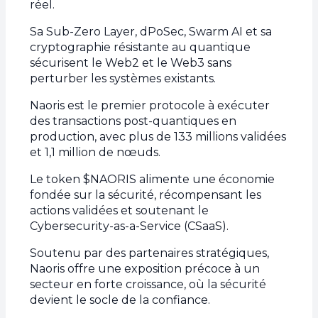
réel.
b.
La protection des bases du Web3 pour garantir
Sa Sub-Zero Layer, dPoSec, Swarm AI et sa
sa croissance
cryptographie résistante au quantique
c.
La préparation de l’écosystème au Q-Day
sécurisent le Web2 et le Web3 sans
4.
Naoris Protocol : une infrastructure post-
perturber les systèmes existants.
quantique dédiée à la cybersécurité
Naoris est le premier protocole à exécuter
a.
Le Sub-Zero Layer : pour une sécurité native,
des transactions post-quantiques en
intégrable et invisible
production, avec plus de 133 millions validées
et 1,1 million de nœuds.
b.
dPoSec, Swarm AI et cryptographie post-
quantique
Le token $NAORIS alimente une économie
c.
Le premier protocole à traiter des transactions
fondée sur la sécurité, récompensant les
actions validées et soutenant le
post-quantiques en production
Cybersecurity-as-a-Service (CSaaS).
5.
Le token $NAORIS : un actif adossé à la
sécurité globale
Soutenu par des partenaires stratégiques,
Naoris offre une exposition précoce à un
a.
Une utilité native et des incitations
secteur en forte croissance, où la sécurité
économiques
devient le socle de la confiance.
b.
Une croissance organique avec l’adoption du