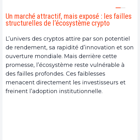
protocole
c.
Un positionnement unique sur un marché en
Un marché attractif, mais exposé : les failles
structurelles de l’écosystème crypto
expansion
6.
Un secteur stratégique encore au début
L’univers des cryptos attire par son potentiel
dans son cycle d’adoption
de rendement, sa rapidité d’innovation et son
a.
La diversification de son portefeuille avec une
ouverture mondiale. Mais derrière cette
logique défensive
promesse, l’écosystème reste vulnérable à
b.
L’avenir des infrastructures passe par la
des failles profondes. Ces faiblesses
cybersécurité native
menacent directement les investisseurs et
c.
Naoris comme pilier d’un nouveau standard
freinent l’adoption institutionnelle.
sectoriel