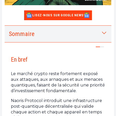
LISEZ-NOUS SUR GOOGLE NEWS
Sommaire
1.
En bref
2.
Un marché attractif, mais exposé : les
failles structurelles de l’écosystème crypto
En bref
a.
Des menaces omniprésentes pour les
investisseurs
Le marché crypto reste fortement exposé
b.
Une volatilité renforcée par le manque de
aux attaques, aux arnaques et aux menaces
confiance
quantiques, faisant de la sécurité une priorité
d’investissement fondamentale.
3.
La cybersécurité décentralisée comme
condition de l’adoption massive
Naoris Protocol introduit une infrastructure
post-quantique décentralisée qui valide
a.
La confiance, moteur essentiel des flux
chaque action et chaque appareil en temps
d’investissement