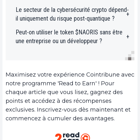
Le secteur de la cybersécurité crypto dépend-
Oui. Elles renforcent les protections
il uniquement du risque post-quantique ?
existantes en ajoutant une validation
distribuée et cryptographique. Elles ne
Peut-on utiliser le token $NAORIS sans être
Non. Il répond aussi aux attaques
remplacent pas les outils actuels, elles
une entreprise ou un développeur ?
actuelles : piratages, malwares,
les complètent en supprimant les
compromission de nœuds, ou
points de défaillance uniques.
Oui. Les utilisateurs individuels peuvent
manipulation de données. Le post-
participer au réseau, sécuriser leurs
quantique n’est qu’un enjeu
propres appareils et bénéficier des
Maximisez votre expérience Cointribune avec
supplémentaire, pas le seul.
récompenses. Le token est conçu pour
notre programme 'Read to Earn' ! Pour
une adoption ouverte, y compris côté
chaque article que vous lisez, gagnez des
retail.
points et accédez à des récompenses
exclusives. Inscrivez-vous dès maintenant et
commencez à cumuler des avantages.