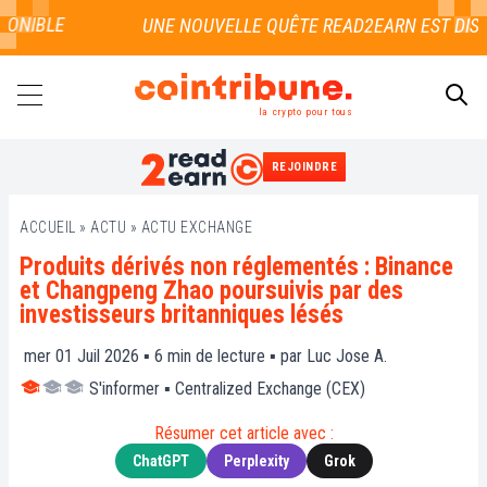
NIBLE
la crypto pour tous
REJOINDRE
RECHERCHER
ACCUEIL
»
ACTU
»
ACTU EXCHANGE
Produits dérivés non réglementés : Binance
et Changpeng Zhao poursuivis par des
investisseurs britanniques lésés
mer 01 Juil 2026 ▪
6
min de lecture ▪ par
Luc Jose A.
S'informer
▪
Centralized Exchange (CEX)
Résumer cet article avec :
ChatGPT
Perplexity
Grok