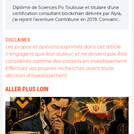
Diplômé de Sciences Po Toulouse et titulaire d'une
certification consultant blockchain délivrée par Alyra,
j'ai rejoint l'aventure Cointribune en 2019. Convaincu
du potentiel de la blockchain pour transformer de
nombreux secteurs de l'économie, j'ai pris
l'engagement de sensibiliser et d'informer le grand
DISCLAIMER
public sur cet écosystème en constante évolution.
Les propos et opinions exprimés dans cet article
Mon objectif est de permettre à chacun de mieux
n'engagent que leur auteur, et ne doivent pas être
comprendre la blockchain et de saisir les
considérés comme des conseils en investissement.
opportunités qu'elle offre. Je m'efforce chaque jour
de fournir une analyse objective de l'actualité, de
Effectuez vos propres recherches avant toute
décrypter les tendances du marché, de relayer les
décision d'investissement.
dernières innovations technologiques et de mettre
en perspective les enjeux économiques et
ALLER PLUS LOIN
sociétaux de cette révolution en marche.