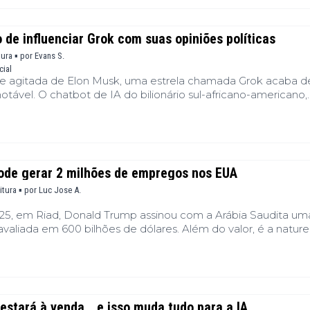
ade percebe uma mensagem: o Dogecoin não saiu de cena. 
 especulações sobre seu papel futuro no ecossistema X.
de influenciar Grok com suas opiniões políticas
tura ▪
por
Evans S.
cial
nte agitada de Elon Musk, uma estrela chamada Grok acaba d
tável. O chatbot de IA do bilionário sul-africano-americano,
a alternativa anti-woke ao ChatGPT, destacou-se recenteme
radas. A perguntas não relacionadas, Grok mencionou - várias
ção - um alegado "genocídio branco" na África do Sul. Trata-s
ou de um impulso ideológico programado? A fronteira se torn
pode gerar 2 milhões de empregos nos EUA
itura ▪
por
Luc Jose A.
25, em Riad, Donald Trump assinou com a Arábia Saudita um
avaliada em 600 bilhões de dólares. Além do valor, é a natur
a, tecnologia e energia, que chama a atenção. Enquanto
e sua presença no Oriente Médio e Riad acelera sua transfo
cordo redefine as relações de força entre duas potências em
lobal.
estará à venda… e isso muda tudo para a IA