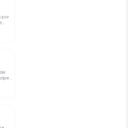
a por
e
ao
TC e
que
 de
golpe
ma