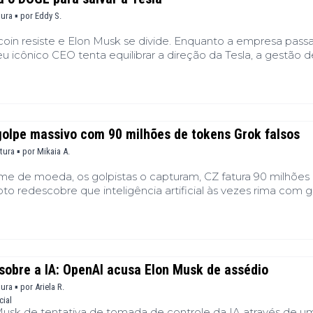
tura ▪
por
Eddy S.
tcoin resiste e Elon Musk se divide. Enquanto a empresa pass
 seu icônico CEO tenta equilibrar a direção da Tesla, a gestão d
ptomoedas estratégica e suas novas funções governamentais 
p. Entre uma queda nos lucros, uma lealdade assumida ao B
rada parcial do DOGE, Musk atua em várias frentes. Mas a 
golpe massivo com 90 milhões de tokens Grok falsos
itura ▪
por
Mikaia A.
me de moeda, os golpistas o capturam, CZ fatura 90 milhões
ripto redescobre que inteligência artificial às vezes rima com 
 sobre a IA: OpenAI acusa Elon Musk de assédio
tura ▪
por
Ariela R.
cial
usk de tentativa de tomada de controle da IA através de u