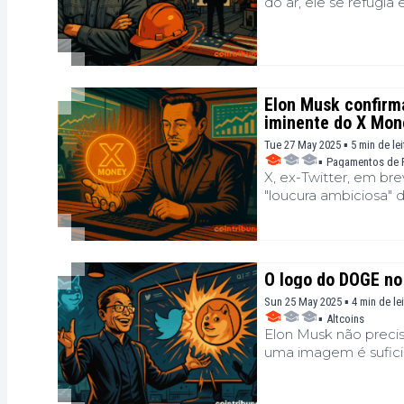
do ar, ele se refugi
suspensão?
Elon Musk confirm
iminente do X Mon
Tue 27 May 2025 ▪ 5 min de lei
▪
Pagamentos de 
X, ex-Twitter, em br
"loucura ambiciosa" d
O logo do DOGE no
Sun 25 May 2025 ▪ 4 min de le
▪
Altcoins
Elon Musk não precis
uma imagem é suficie
Twitter pelo do Doge
revive esse episódio