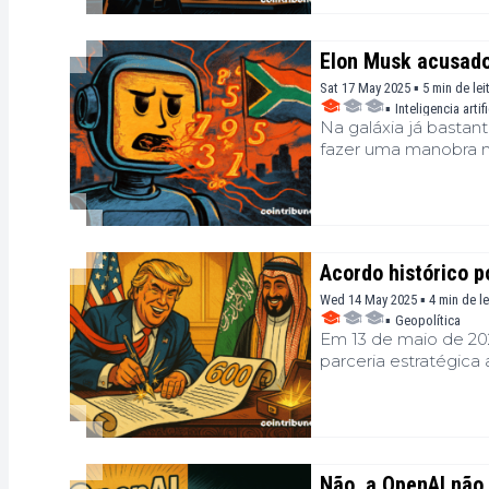
de olhos, a comunid
declaração reabre as
Elon Musk acusado 
Sat 17 May 2025 ▪ 5 min de lei
▪
Inteligencia artifi
Na galáxia já basta
fazer uma manobra no
suposto para ser um
por respostas inespe
vezes e sem solicita
um erro, de um viés 
confusa.
Acordo histórico 
Wed 14 May 2025 ▪ 4 min de le
▪
Geopolítica
Em 13 de maio de 20
parceria estratégica 
aliança, entre defes
Washington fortalec
pós-petróleo, este a
busca de influência g
Não, a OpenAI não 