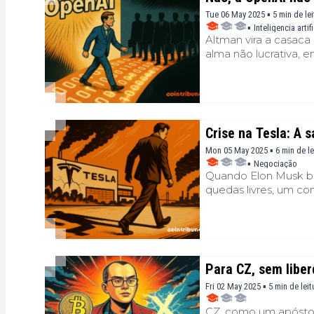
Tue 06 May 2025 ▪ 5 min de lei
▪
Inteligencia artifi
Altman vira a casaca 
alma não lucrativa, en
Crise na Tesla: A 
Mon 05 May 2025 ▪ 6 min de le
▪
Negociação
Quando Elon Musk bri
quedas livres, um con
perigosamente.
Para CZ, sem liber
Fri 02 May 2025 ▪ 5 min de leit
CZ, como um apóstol