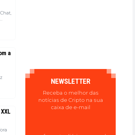
Chat,
orçar
com a
az
NEWSLETTER
Receba o melhor das
notícias de Cripto na sua
caixa de e-mail
a XXL
fora