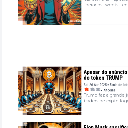
liberar os tweets...
Apesar do anúncio
do token TRUMP
Sat 26 Apr 2025 ▪ 5 min de lei
▪
Altcoins
Trump faz a grande 
traders de cripto fo
esvaziadas.
Elon Musk sacrific