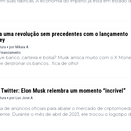
a em suas fábricas. A economia do império já está em estado 
a uma revolução sem precedentes com o lançamento
ey
tura ▪
por
Mikaia A.
Financiamento
eve banco, carteira e bolsa? Musk arrisca muito com o X Mone
e destronar os bancos... fica de olho!
 Twitter: Elon Musk relembra um momento “incrível”
itura ▪
por
Luc Jose A.
a de anúncios oficiais para abalar o mercado de criptomoeda
nte. Durante o mês de abril de 2023, ele trocou o logotipo 
coin, desencadeando uma alta imediata. Dois anos depois, 
 com leveza, chamando o ato de "super ideia". Por trás desse 