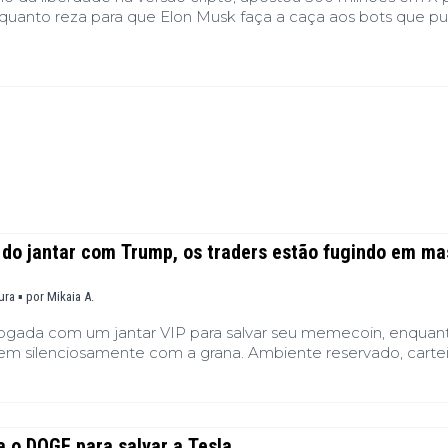
 enquanto reza para que Elon Musk faça a caça aos bots que pu
 do jantar com Trump, os traders estão fugindo em ma
tura ▪
por
Mikaia A.
jogada com um jantar VIP para salvar seu memecoin, enquan
gem silenciosamente com a grana. Ambiente reservado, cartei
a o DOGE para salvar a Tesla