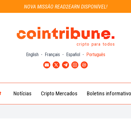
NOVA MISSÃO READ2EARN DISPONÍVEL!
cripto para todos
English
-
Français
-
Español
-
Português
Notícias
Cripto Mercados
Boletins informativ
Notícias
Bitcoin
Cripto
(BTC)
Notícias
Ethereum
Troca
(ETH)
Notícias
BNB