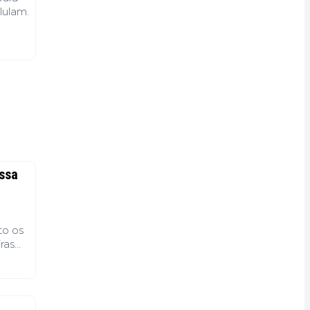
lulam.
ssa
to os
ras