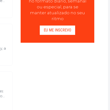
de
no formato diário, semanal
ou especial, para se
manter atualizado no seu
ritmo
EU ME INSCREVO
y, a
s:
do
ele
piscar