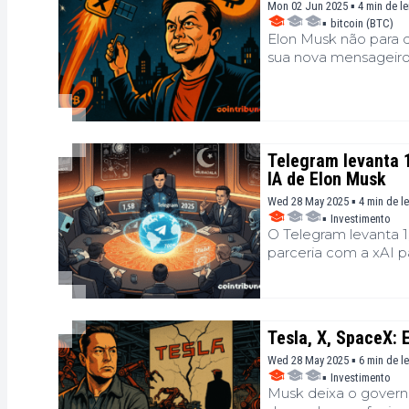
Mon 02 Jun 2025 ▪ 4 min de le
▪
bitcoin (BTC)
Elon Musk não para 
sua nova mensageiro 
contenta em inovar n
a segurança. Result
Telegram, Signal e a
Telegram levanta 
IA de Elon Musk
Wed 28 May 2025 ▪ 4 min de le
▪
Investimento
O Telegram levanta 1,
parceria com a xAI pa
Tesla, X, SpaceX:
Wed 28 May 2025 ▪ 6 min de le
▪
Investimento
Musk deixa o governo 