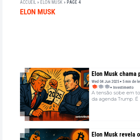
ACCUEIL
»
ELON MUSK
»
PAGE 4
ELON MUSK
Elon Musk chama p
Wed 04 Jun 2025 ▪ 5 min de le
▪
Investimento
A tensão sobe em tor
da agenda Trump. É E
debate ao denunciar 
administração, sua cr
Congresso se prepara
um aviso importante s
Elon Musk revela o