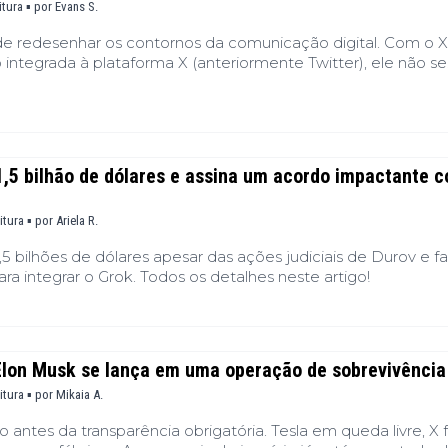
itura ▪
por
Evans S.
de redesenhar os contornos da comunicação digital. Com o X
integrada à plataforma X (anteriormente Twitter), ele não se
as funcionalidades. Ele se inspira no DNA do Bitcoin para ref
ado? Uma ferramenta de mensageria que promete agitar o
té o WhatsApp.
1,5 bilhão de dólares e assina um acordo impactante 
itura ▪
por
Ariela R.
5 bilhões de dólares apesar das ações judiciais de Durov e f
ra integrar o Grok. Todos os detalhes neste artigo!
 Elon Musk se lança em uma operação de sobrevivênci
itura ▪
por
Mikaia A.
antes da transparência obrigatória. Tesla em queda livre, X 