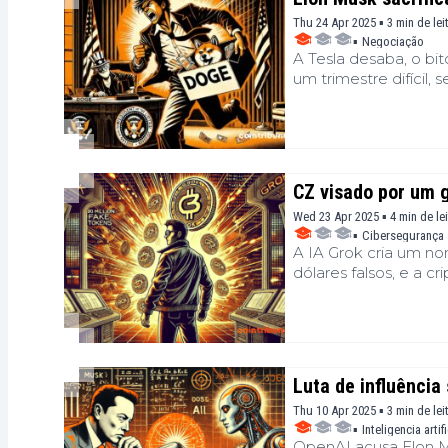
Thu 24 Apr 2025 ▪ 3 min de lei
▪
Negociação
A Tesla desaba, o bi
um trimestre difícil,
uma carteira de cri
lado de Donald Trum
uma promessa de reti
preço para a Tesla?
CZ visado por um 
Wed 23 Apr 2025 ▪ 4 min de le
▪
Cibersegurança
A IA Grok cria um no
dólares falsos, e a c
muito real.
Luta de influência
Thu 10 Apr 2025 ▪ 3 min de lei
▪
Inteligencia artifi
OpenAI acusa Elon M