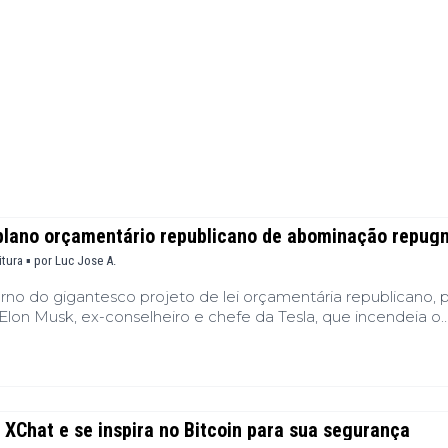
Financeiras
(BNB)
Notícias
XRP
Web3
(XRP)
Notícias
Cardano
de
(ADA)
Tecnologia
Dogecoin
Notícias das
(DOGE)
Celebridades
lano orçamentário republicano de abominação repug
itura ▪
por
Luc Jose A.
no do gigantesco projeto de lei orçamentária republicano, pi
lon Musk, ex-conselheiro e chefe da Tesla, que incendeia o
uma "abominação financeira". Alguns dias após sua saída da
ítica pública perturba os equilíbrios políticos. Enquanto o
 para finalizar o texto, essa intervenção inesperada ressoa 
obre os desvios fiscais que estão por vir.
 XChat e se inspira no Bitcoin para sua segurança