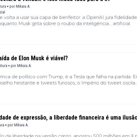
tura ▪
por
Mikaia A.
cial
e volta a usar sua capa de benfeitor: a OpenAI jura fidelidade
quanto Musk grita sobre o roubo da inteligência... artificial.
saída de Elon Musk é viável?
itura ▪
por
Mikaia A.
nca de político com Trump, é a Tesla que falha na partida. E
selho hesitante e tweets furiosos, o Império do tweet oscila
dade de expressão, a liberdade financeira é uma ilusã
ura ▪
por
Mikaia A.
o da liberdade na versão cripto, apostou 500 milhões em X 