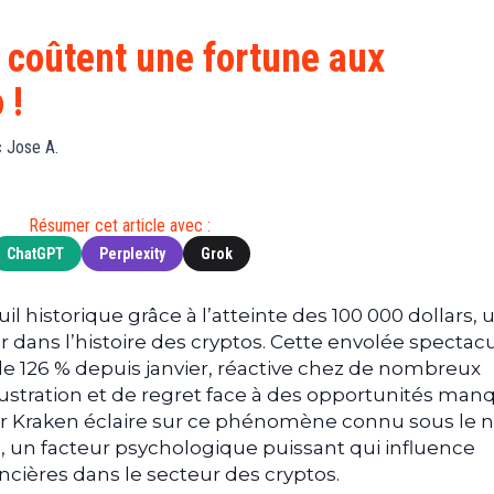
Finance
(BNB)
Avancé
a
Actu
XRP
G
 coûtent une fortune aux
Web3
(XRP)
d
 !
D
Actu
Cardano
Tech
(ADA)
G
 Jose A.
Actu
Dogecoin
i
People
(DOGE)
G
Résumer cet article avec :
ChatGPT
Perplexity
Grok
M
G
T
uil historique grâce à l’atteinte des 100 000 dollars, 
 dans l’histoire des cryptos. Cette envolée spectacu
T
e 126 % depuis janvier, réactive chez de nombreux
s
ustration et de regret face à des opportunités man
s
B
 Kraken éclaire sur ce phénomène connu sous le
), un facteur psychologique puissant qui influence
T
cières dans le secteur des cryptos.
s