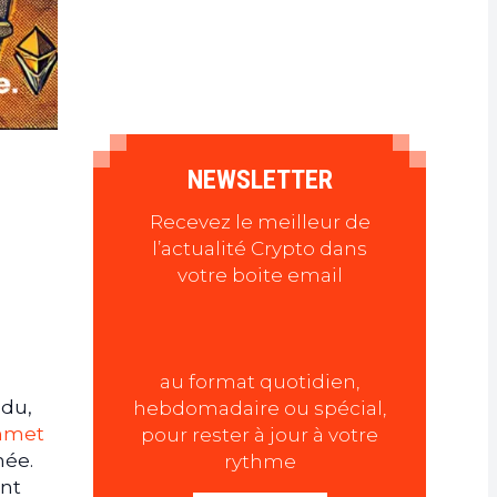
NEWSLETTER
Recevez le meilleur de
l’actualité Crypto dans
votre boite email
au format quotidien,
ndu,
hebdomadaire ou spécial,
ommet
pour rester à jour à votre
née.
rythme
ent