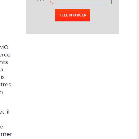
TELECHARGER
FOMO
erce
nts
la
ix
utres
un
, il
he
urner