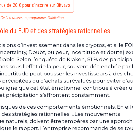
us de 20 € pour s’inscrire sur Bitvavo
Ce lien utilise un programme d’affiliation
rôle du FUD et des stratégies rationnelles
isions d’investissement dans les cryptos, et si le 
ncertainty, Doubt, ou peur, incertitude et doute) ex
able. Selon l’enquête de Kraken, 81 % des participa
ons sous l’effet de la peur, souvent déclenchée par 
e incertitude peut pousser les investisseurs à des cho
es précipitées ou d’achats surévalués pour éviter d’a
souligne que cet état émotionnel contribue à créer 
 et précipitation s’affrontent constamment.
risques de ces comportements émotionnels. En effet
er des stratégies rationnelles. « Les mouvements
e naturels, doivent être tempérés par une approc
lique le rapport. L’entreprise recommande de se to