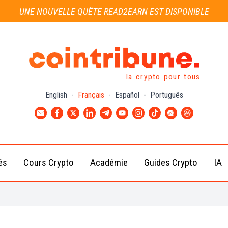
UNE NOUVELLE QUÊTE READ2EARN EST DISPONIBLE
la crypto pour tous
English
-
Français
-
Español
-
Português
és
Cours Crypto
Académie
Guides Crypto
IA
Actu
Bitcoin
Débutant
B
Crypto
(BTC)
d
Intermédiaire
Actu
Ethereum
G
Académie
Exchange
(ETH)
Cointribune
Actu
BNB
– section