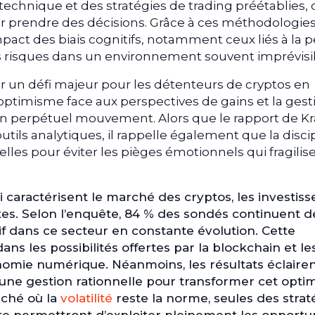
e technique et des stratégies de trading préétablies, 
ur prendre des décisions. Grâce à ces méthodologies
mpact des biais cognitifs, notamment ceux liés à la p
les risques dans un environnement souvent imprévisi
r un défi majeur pour les détenteurs de cryptos en
l’optimisme face aux perspectives de gains et la gest
 perpétuel mouvement. Alors que le rapport de K
tils analytiques, il rappelle également que la disci
ielles pour éviter les pièges émotionnels qui fragilis
 caractérisent le marché des cryptos, les investiss
s. Selon l’enquête, 84 % des sondés continuent d
tif dans ce secteur en constante évolution. Cette
ns les possibilités offertes par la blockchain et le
nomie numérique. Néanmoins, les résultats éclairen
d’une gestion rationnelle pour transformer cet opt
rché où la
volatilité
reste la norme, seules des strat