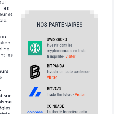
qui
, les
eur et
ble.
NOS PARTENAIRES
ion
SWISSBORG
raken
Investir dans les
pline
cryptomonnaies en toute
ent les
tranquillité-
Visiter
BITPANDA
eurs
Investir en toute confiance-
Visiter
e
BITVAVO
s
Trade the future-
Visiter
t sur
imisme
COINBASE
égies
La liberté financière enfin