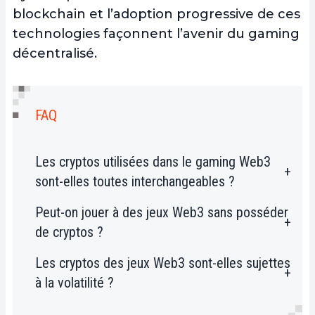
blockchain et l’adoption progressive de ces
technologies façonnent l’avenir du gaming
décentralisé.
FAQ
Les cryptos utilisées dans le gaming Web3
sont-elles toutes interchangeables ?
Peut-on jouer à des jeux Web3 sans posséder
Non, chaque jeu utilise des cryptos
de cryptos ?
spécifiques avec des rôles distincts.
Certaines servent de monnaie interne,
Les cryptos des jeux Web3 sont-elles sujettes
Oui, certains jeux proposent des modes
d’autres de jetons de gouvernance, et
à la volatilité ?
gratuits ou des versions d’essai, mais la
leur interchangeabilité dépend des
pleine expérience nécessite souvent
plateformes et des ponts blockchain
Oui, les cryptos gaming subissent des