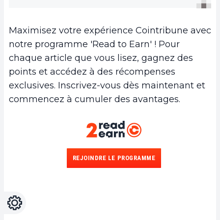
l’achat de cryptos ou de NFT. Des
disponibles.
fluctuations de prix en fonction de l’offre
solutions comme les paiements en
et de la demande. Cette volatilité peut
Maximisez votre expérience Cointribune avec
monnaie fiat sont en développement
impacter l’économie des jeux et la
notre programme 'Read to Earn' ! Pour
pour faciliter l’accès.
valeur des actifs détenus par les
chaque article que vous lisez, gagnez des
joueurs.
points et accédez à des récompenses
exclusives. Inscrivez-vous dès maintenant et
commencez à cumuler des avantages.
REJOINDRE LE PROGRAMME