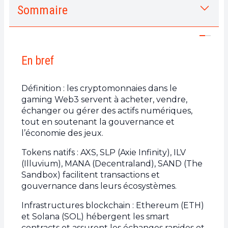
Sommaire
1.
En bref
2.
Les cryptos natives des jeux Web3
a.
Axie Infinity Shards (AXS) et Smooth Love
En bref
Potion (SLP)
b.
Illuvium (ILV)
Définition : les cryptomonnaies dans le
3.
Les cryptos des plateformes de jeux
gaming Web3 servent à acheter, vendre,
décentralisées
échanger ou gérer des actifs numériques,
tout en soutenant la gouvernance et
a.
Decentraland (MANA)
l’économie des jeux.
b.
The Sandbox (SAND)
Tokens natifs : AXS, SLP (Axie Infinity), ILV
4.
Les cryptos des infrastructures blockchain
(Illuvium), MANA (Decentraland), SAND (The
pour le gaming
Sandbox) facilitent transactions et
a.
Ethereum (ETH)
gouvernance dans leurs écosystèmes.
b.
Solana (SOL)
Infrastructures blockchain : Ethereum (ETH)
5.
Les cryptos des marketplaces NFT
et Solana (SOL) hébergent les smart
a.
OpenSea et le token WETH
contracts et assurent les échanges rapides et