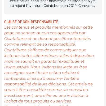
certification consultant blockchain délivrée par Alyra,
j'ai rejoint l'aventure Cointribune en 2019. Convaincu
du potentiel de la blockchain pour transformer de
nombreux secteurs de l'économie, j'ai pris
l'engagement de sensibiliser et d'informer le grand
CLAUSE DE NON-RESPONSABILITÉ :
public sur cet écosystème en constante évolution.
Les contenus et produits mentionnés sur cette
Mon objectif est de permettre à chacun de mieux
page ne sont en aucun cas approuvés par
comprendre la blockchain et de saisir les
Cointribune et ne doivent pas être interprétés
opportunités qu'elle offre. Je m'efforce chaque jour
de fournir une analyse objective de l'actualité, de
comme relevant de sa responsabilité.
décrypter les tendances du marché, de relayer les
Cointribune s’efforce de communiquer aux
dernières innovations technologiques et de mettre
lecteurs toutes informations utiles à disposition,
en perspective les enjeux économiques et
mais ne saurait en garantir l’exactitude et
sociétaux de cette révolution en marche.
l’exhaustivité. Nous invitons les lecteurs à se
renseigner avant toute action relative à
l’entreprise, ainsi qu’à assumer l’entière
responsabilité de leurs décisions. Cet article ne
saurait être considéré comme un conseil en
investissement, une offre ou une invitation à
l’achat de tous produits ou services.