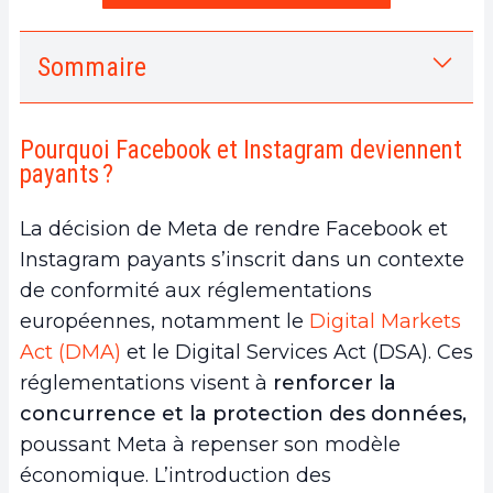
Sommaire
1.
Pourquoi Facebook et Instagram
deviennent payants ?
Pourquoi Facebook et Instagram deviennent
a.
Tarification et options des abonnements
payants ?
b.
Avantages pour les utilisateurs payants
2.
Accès gratuit vs payant : Ce qui change
La décision de Meta de rendre Facebook et
a.
Qu’est-ce qui reste gratuit sur Facebook et
Instagram payants s’inscrit dans un contexte
Instagram ?
de conformité aux réglementations
b.
Les enjeux de confidentialité et sécurité des
européennes, notamment le
Digital Markets
données
Act (DMA)
et le Digital Services Act (DSA). Ces
3.
L’avenir des réseaux sociaux payants
réglementations visent à
renforcer la
a.
Tendances et prévisions pour les réseaux
concurrence et la protection des données,
sociaux
poussant Meta à repenser son modèle
b.
Position de Republike.io dans ce nouveau
économique. L’introduction des