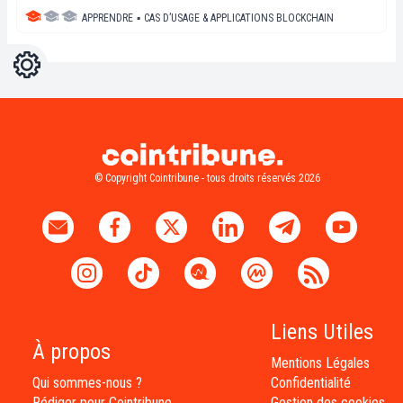
APPRENDRE
▪
CAS D’USAGE & APPLICATIONS BLOCKCHAIN
Réglages
Light
Dark
© Copyright Cointribune - tous droits réservés 2026
Liens Utiles
À propos
Mentions Légales
Qui sommes-nous ?
Confidentialité
Rédiger pour Cointribune
Gestion des cookies