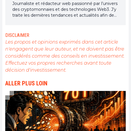
Journaliste et rédacteur web passionné par l’univers
des cryptomonnaies et des technologies Web3. J’y
traite les dernières tendances et actualités afin de
proposer un contenu de haute qualité à un large
public du secteur.
DISCLAIMER
Les propos et opinions exprimés dans cet article
n'engagent que leur auteur, et ne doivent pas être
considérés comme des conseils en investissement.
Effectuez vos propres recherches avant toute
décision d'investissement.
ALLER PLUS LOIN