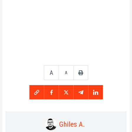
A
A
Ghiles A.