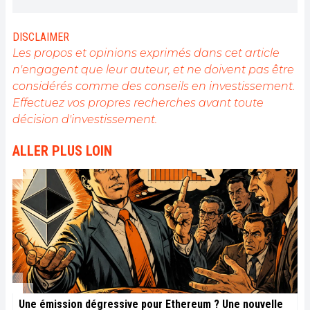
proposer un contenu de haute qualité à un large
public du secteur.
DISCLAIMER
Les propos et opinions exprimés dans cet article
n'engagent que leur auteur, et ne doivent pas être
considérés comme des conseils en investissement.
Effectuez vos propres recherches avant toute
décision d'investissement.
ALLER PLUS LOIN
Une émission dégressive pour Ethereum ? Une nouvelle