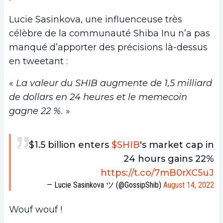
Lucie Sasinkova, une influenceuse très
célèbre de la communauté Shiba Inu n’a pas
manqué d’apporter des précisions là-dessus
en tweetant :
«
La valeur du SHIB augmente de 1,5 milliard
de dollars en 24 heures et le memecoin
gagne 22 %.
»
$1.5 billion enters
$SHIB
's market cap in
24 hours gains 22%
https://t.co/7mB0rXC5uJ
— Lucie Sasinkova ツ (@GossipShib)
August 14, 2022
Wouf wouf !