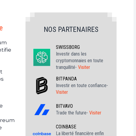
e
NOS PARTENAIRES
eum
SWISSBORG
tifie
Investir dans les
cryptomonnaies en toute
tranquillité-
Visiter
t
BITPANDA
es
Investir en toute confiance-
Visiter
te
BITVAVO
Trade the future-
Visiter
hereum
COINBASE
e
La liberté financière enfin