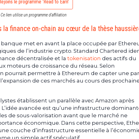
Rejoins le programme ‘Read to Earn’
Ce lien utilise un programme d’affiliation
la finance on-chain au cœur de la thèse haussièr
 la banque met en avant la place occupée par Ether
ques de l’industrie crypto. Standard Chartered iden
nance décentralisée et la
tokenisation
des actifs du
x moteurs de croissance du réseau. Selon
on pourrait permettre à Ethereum de capter une par
r l’expansion de ces marchés au cours des prochain
analystes établissent un parallèle avec Amazon après
t. L’idée avancée est qu’une infrastructure dominan
des de sous-valorisation avant que le marché ne
portance économique. Dans cette perspective, Et
e couche d’infrastructure essentielle à l’économi
 un simple actif spéculatif.