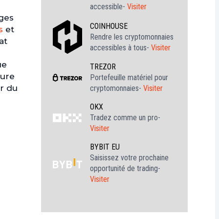
accessible-
Visiter
ages
COINHOUSE
s
et
Rendre les cryptomonnaies
at
accessibles à tous-
Visiter
ue
TREZOR
ture
Portefeuille matériel pour
ur du
cryptomonnaies-
Visiter
OKX
Tradez comme un pro-
Visiter
BYBIT EU
Saisissez votre prochaine
opportunité de trading-
Visiter