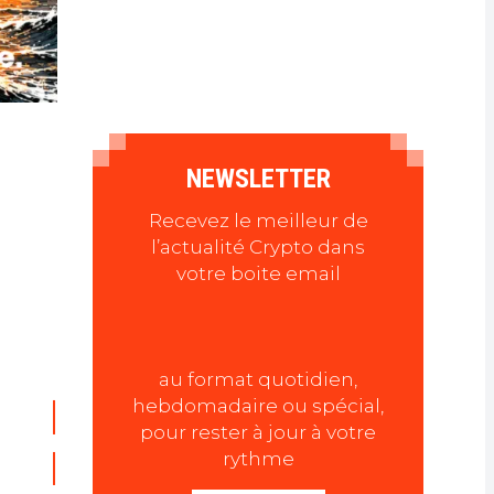
NEWSLETTER
Recevez le meilleur de
l’actualité Crypto dans
votre boite email
au format quotidien,
hebdomadaire ou spécial,
pour rester à jour à votre
rythme