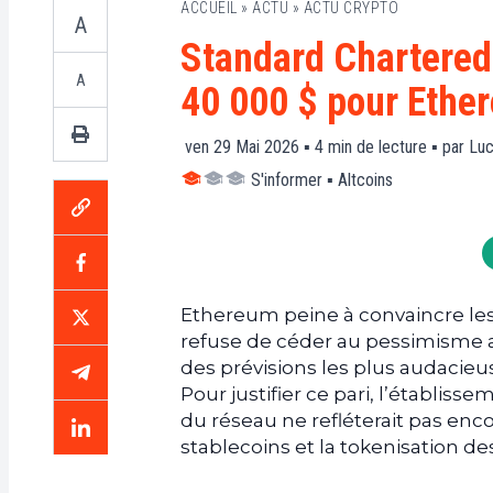
ACCUEIL
»
ACTU
»
ACTU CRYPTO
A
Standard Chartered 
A
40 000 $ pour Ethe
ven 29 Mai 2026 ▪
4
min de lecture ▪ par
Luc
S'informer
▪
Altcoins
Ethereum peine à convaincre le
refuse de céder au pessimisme a
des prévisions les plus audacieu
Pour justifier ce pari, l’établiss
du réseau ne refléterait pas enco
stablecoins et la tokenisation des