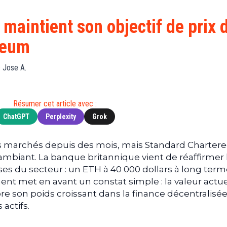
Finance
(BNB)
Avancé
a
Actu
XRP
G
maintient son objectif de prix 
Web3
(XRP)
d
reum
D
Actu
Cardano
Tech
(ADA)
G
 Jose A.
Actu
Dogecoin
i
People
(DOGE)
G
Résumer cet article avec :
ChatGPT
Perplexity
Grok
M
G
T
s marchés depuis des mois, mais Standard Charter
mbiant. La banque britannique vient de réaffirmer 
T
ses du secteur : un ETH à 40 000 dollars à long term
s
ement met en avant un constat simple : la valeur actu
s
B
re son poids croissant dans la finance décentralisée,
 actifs.
T
s