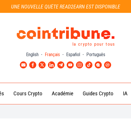
UNE NOUVELLE QUÊTE READ2EARN EST DISPONIBLE
la crypto pour tous
English
-
Français
-
Español
-
Português
és
Cours Crypto
Académie
Guides Crypto
IA
Actu
Bitcoin
Débutant
B
Crypto
(BTC)
d
Intermédiaire
Actu
Ethereum
G
Académie
Exchange
(ETH)
Cointribune
Actu
BNB
– section