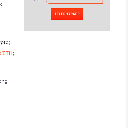
x
TELECHARGER
pto ;
d’ETH
;
long