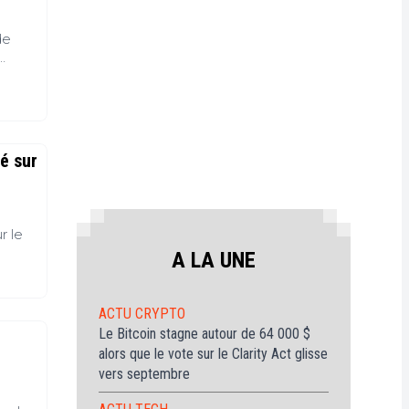
ur
itcoin
de
(BTC)
out
ept
avoir
ur
ion du
Ethereum
ues.
ETH)
é sur
r le
A LA UNE
s
ACTU CRYPTO
Le Bitcoin stagne autour de 64 000 $
alors que le vote sur le Clarity Act glisse
vers septembre