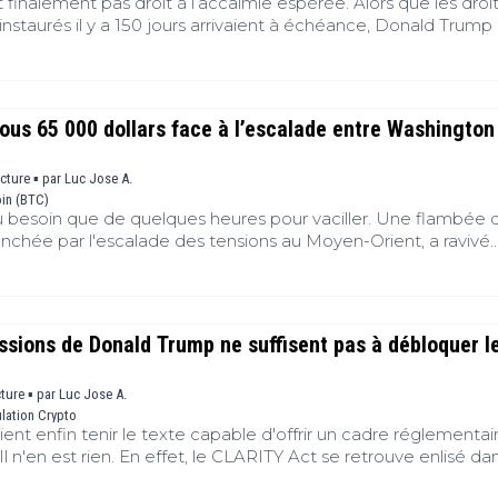
finalement pas droit à l’accalmie espérée. Alors que les droi
staurés il y a 150 jours arrivaient à échéance, Donald Trump
a guerre commerciale en annonçant, ce vendredi, une nouvelle
nt une soixantaine d’économies. Présentée comme une répo
ertaines chaînes d’approvisionnement, cette offensive dépasse
 commerce. Elle ravive les tensions entre les États-Unis, la C
ous 65 000 dollars face à l’escalade entre Washington
, tout en alimentant une nouvelle phase de volatilité sur les
les actifs alternatifs.
ecture ▪
par
Luc Jose A.
oin (BTC)
 besoin que de quelques heures pour vaciller. Une flambée 
enchée par l'escalade des tensions au Moyen-Orient, a ravivé
et entraîné un mouvement de vente sur les actifs les plus expo
hait encore à consolider ses récents gains, s'est retrouvé pris 
onnue : hausse des rendements obligataires américains, rec
se des taux de la Réserve fédérale et retour brutal de l'incert
ssions de Donald Trump ne suffisent pas à débloquer l
yptos peuvent-elles encore échapper aux turbulences de la
cture ▪
par
Luc Jose A.
lation Crypto
ent enfin tenir le texte capable d'offrir un cadre réglementai
l n'en est rien. En effet, le CLARITY Act se retrouve enlisé da
ue qui dépasse désormais les questions de supervision financi