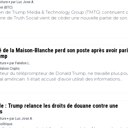
s
ecture ▪
par
Luc Jose A.
oin (BTC)
B
coin de Trump Media & Technology Group (TMTG) continuent 
re de Truth Social vient de céder une nouvelle partie de son
T
rolongeant une stratégie de désengagement engagée il y a s
s
 simple arbitrage financier, cette opération relance les
 place des cryptos au sein d'une entreprise étroitement liée à
s
tervient alors que Washington s'affronte autour de la régulat
ts d'intérêts susceptibles d'impliquer des responsables politiq
(
é de la Maison-Blanche perd son poste après avoir pari
rump
cture ▪
par
Fenelon L.
lation Crypto
ateur du téléprompteur de Donald Trump, ne travaille plus pou
américain. Il était accusé d'avoir utilisé des informations
arier sur les discours du président via la plateforme Kalshi. Se
eraient les 100 000 dollars.
 : Trump relance les droits de douane contre une
s
cture ▪
par
Luc Jose A.
olitique