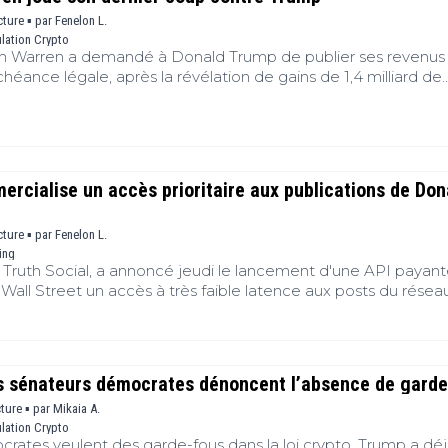
cture ▪
par
Fenelon L.
lation Crypto
th Warren a demandé à Donald Trump de publier ses revenus 
chéance légale, après la révélation de gains de 1,4 milliard de
requête tombe à quelques jours d'un vote crucial du Sénat sur
arché. La démocratie de la régulation tiendra-t-elle le coup f
a Maison-Blanche ?
cialise un accès prioritaire aux publications de Don
cture ▪
par
Fenelon L.
ing
 Truth Social, a annoncé jeudi le lancement d'une API payan
 Wall Street un accès à très faible latence aux posts du résea
s de trading algorithmique arrive alors que les publications de
ent régulièrement les marchés. Jusqu'où cette monétisatio
lle ira-t-elle ?
is sénateurs démocrates dénoncent l’absence de garde
cture ▪
par
Mikaia A.
lation Crypto
crates veulent des garde-fous dans la loi crypto. Trump a dé