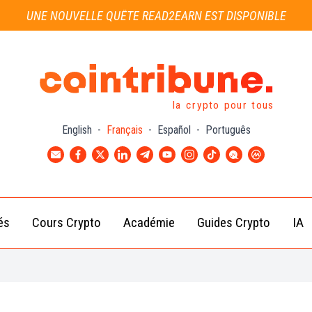
UNE NOUVELLE QUÊTE READ2EARN EST DISPONIBLE
la crypto pour tous
English
-
Français
-
Español
-
Português
és
Cours Crypto
Académie
Guides Crypto
IA
Actu
Bitcoin
Débutant
B
Crypto
(BTC)
d
Intermédiaire
Actu
Ethereum
G
Académie
Exchange
(ETH)
Cointribune
Actu
BNB
– section