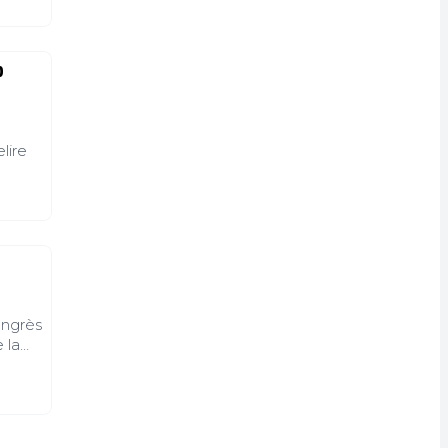
p
lire
ongrès
 la
s à
ues
e
e ?