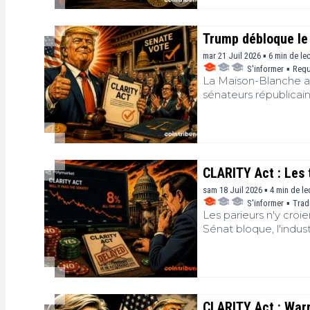
Le débat s'est déplac
détenteurs de crypto
tentative de comprom
Trump débloque le 
l'adoption d'une réfo
mar 21 Juil 2026 ▪ 6 min de le
S'informer
▪
Regu
La Maison-Blanche a 
sénateurs républicain
Donald Trump a perso
avant la trêve estiva
CLARITY Act : Les 
sam 18 Juil 2026 ▪ 4 min de le
S'informer
▪
Trad
Les parieurs n'y croi
Sénat bloque, l'indus
CLARITY Act : War