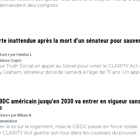
ils demandent des comptes.
te inattendue après la mort d’un sénateur pour sauver
cture ▪
par
Fenelon L.
lation Crypto
sur Truth Social un appel au Sénat pour voter le CLARITY Act 
 Graham, sénateur décédé samedi à l'âge de 71 ans. Un appe
a majorité républicaine, fragilisée, ne dispose plus des 60 voix
 adopter la réforme crypto. Cette stratégie suffira-t-elle à ralli
CBDC américain jusqu’en 2030 va entrer en vigueur sans
p
cture ▪
par
Mikaia A.
ementation
r la loi sur le logement, mais le CBDC passe en force totale.
 CLARITY Act guette son tour dans les coulisses du pouvoir.