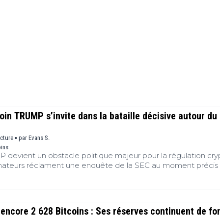
Finance
(BNB)
Avancé
a
Actu
XRP
G
Web3
(XRP)
d
D
Actu
Cardano
Tech
(ADA)
G
Actu
Dogecoin
i
People
(DOGE)
G
M
in TRUMP s’invite dans la bataille décisive autour du
G
ecture ▪
par
Evans S.
T
oins
T
evient un obstacle politique majeur pour la régulation cry
s
nateurs réclament une enquête de la SEC au moment précis 
r le CLARITY Act avant sa pause d’août. Le débat ne porte 
s
 nature du token. Il touche directement aux conflits d’intérêts
B
T
ncore 2 628 Bitcoins : Ses réserves continuent de fo
s