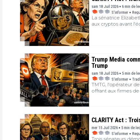
sam 18 Juil 2026 ▪ 6 min de le
S'informer
▪
Regu
La sénatrice Elizabe
aux cryptos avant l'é
dollars en 2025. La 
loi structurante du m
l'empire crypto de l
Trump Media commer
Trump
sam 18 Juil 2026 ▪ 5 min de le
S'informer
▪
Trad
TMTG, l'opérateur de
offrant aux firmes de
flux destiné aux fond
Donald Trump déplac
l'influence présidentie
CLARITY Act : Tro
mer 15 Juil 2026 ▪ 5 min de le
S'informer
▪
Regu
Trois sénateurs démo