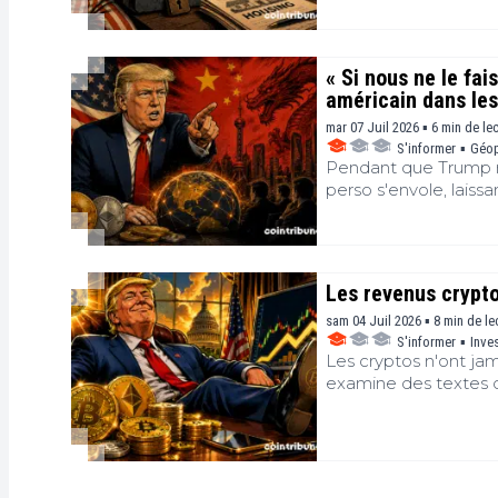
« Si nous ne le fai
américain dans les
mar 07 Juil 2026 ▪ 6 min de le
S'informer
▪
Géop
Pendant que Trump nou
perso s'envole, laissa
Les revenus crypto
sam 04 Juil 2026 ▪ 8 min de le
S'informer
▪
Inve
Les cryptos n'ont jam
examine des textes dé
Maison-Blanche révè
l'écosystème crypto.
alimente un débat ex
régulation de ces ac
président des États-U