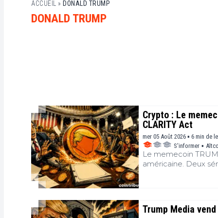
ACCUEIL
»
DONALD TRUMP
DONALD TRUMP
Crypto : Le memeco
CLARITY Act
mer 05 Août 2026 ▪ 6 min de l
S'informer
▪
Altc
Le memecoin TRUMP d
américaine. Deux sé
Sénat tente de sauve
plus seulement sur la
Maison-Blanche.
Trump Media vend e