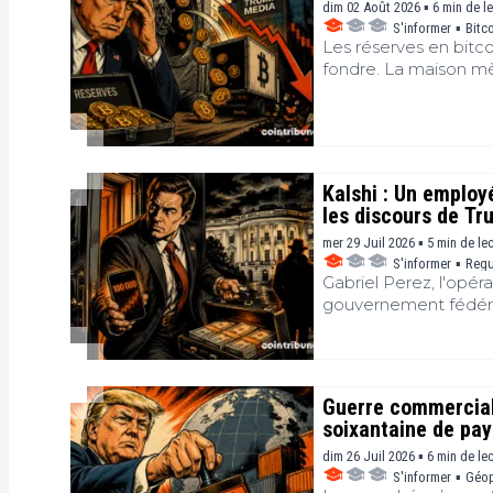
dim 02 Août 2026 ▪ 6 min de l
S'informer
▪
Bitc
Les réserves en bit
fondre. La maison mè
trésor numérique, p
mois. Bien plus qu'un
interrogations sur la
Donald Trump. Elle in
secteur et des confli
Kalshi : Un employ
les discours de T
mer 29 Juil 2026 ▪ 5 min de le
S'informer
▪
Regu
Gabriel Perez, l'opér
gouvernement fédéral 
confidentielles pour p
gains suspects dépass
Guerre commerciale
soixantaine de pay
dim 26 Juil 2026 ▪ 6 min de le
S'informer
▪
Géop