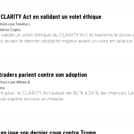
é vers les règles d'éthique encadrant les responsables politi
s, avec Donald Trump au centre des discussions. Sa dernière
is n'a pas suffi à débloquer le dossier, repoussant encore
CLARITY Act en validant un volet éthique
rme très attendue par l'industrie.
cture ▪
par
Fenelon L.
lation Crypto
validé un volet éthique du CLARITY Act et transmis le texte 
s, levant le dernier obstacle majeur avant un vote en séance.
nnellement donné son accord, ravivant les espoirs d'une ad
le du Sénat.
traders parient contre son adoption
cture ▪
par
Mikaia A.
ing
ent plus : le CLARITY Act passé de 82 % à 24 % de chances. Le
trie espère encore un miracle.
ren joue son dernier coup contre Trump