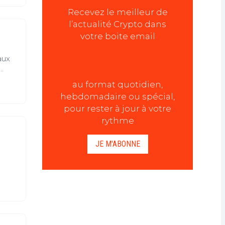
ques
Recevez le meilleur de
l’actualité Crypto dans
votre boite email
aux
option
au format quotidien,
hebdomadaire ou spécial,
pour rester à jour à votre
rythme
JE M'ABONNE