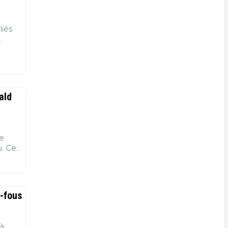
liés
 une
ace à
ald
te
u. Ce
n de
-fous
jà