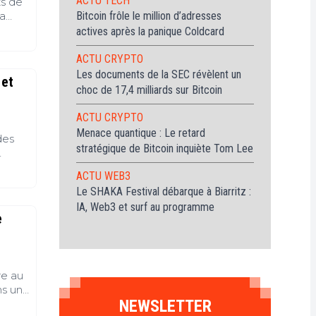
ACTU TECH
ts de
Bitcoin frôle le million d’adresses
 a
actives après la panique Coldcard
nse au
ACTU CRYPTO
hine
Les documents de la SEC révèlent un
 et
choc de 17,4 milliards sur Bitcoin
ACTU CRYPTO
Menace quantique : Le retard
des
stratégique de Bitcoin inquiète Tom Lee
sés.
ACTU WEB3
dans
Le SHAKA Festival débarque à Biarritz :
ul des
IA, Web3 et surf au programme
itude
e
re au
ns un
NEWSLETTER
ère.