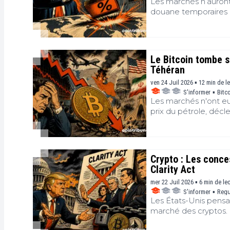
Les marchés n’auront 
douane temporaires in
choisi de relancer l
vague de taxes visa
travail forcé dans c
largement le cadre du
Le Bitcoin tombe s
et l’Union européenne
Téhéran
marchés financiers et 
ven 24 Juil 2026 ▪ 12 min de l
S'informer
▪
Bitc
Les marchés n'ont eu
prix du pétrole, décl
l'aversion au risque 
Le bitcoin, qui cherc
une mécanique bien c
anticipations de bais
Crypto : Les conce
géopolitique. Les cr
Clarity Act
macroéconomie ?
mer 22 Juil 2026 ▪ 6 min de le
S'informer
▪
Regu
Les États-Unis pensai
marché des cryptos. I
affrontement politiq