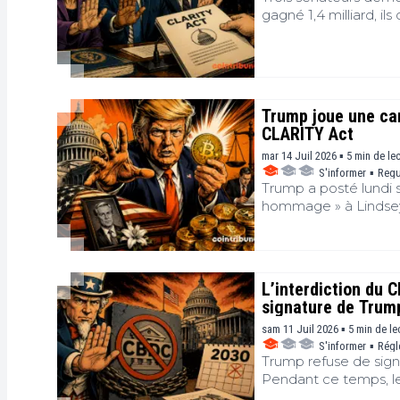
gagné 1,4 milliard, 
Trump joue une car
CLARITY Act
mar 14 Juil 2026 ▪ 5 min de le
S'informer
▪
Regu
Trump a posté lundi 
hommage » à Lindsey
intervient alors que l
nécessaires pour faire
démocrates ?
L’interdiction du 
signature de Trum
sam 11 Juil 2026 ▪ 5 min de le
S'informer
▪
Régl
Trump refuse de signe
Pendant ce temps, le