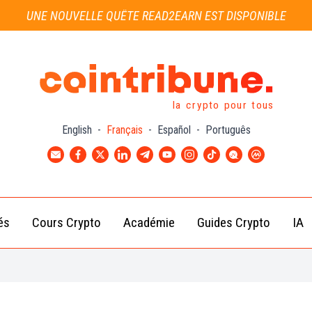
UNE NOUVELLE QUÊTE READ2EARN EST DISPONIBLE
la crypto pour tous
English
-
Français
-
Español
-
Português
és
Cours Crypto
Académie
Guides Crypto
IA
Actu
Bitcoin
Débutant
B
Crypto
(BTC)
d
Intermédiaire
Actu
Ethereum
G
Académie
Exchange
(ETH)
Cointribune
Actu
BNB
– section