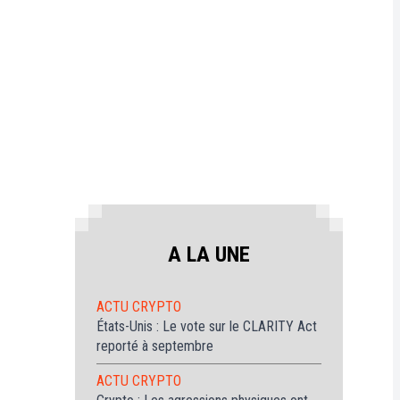
ur
itcoin
(BTC)
out
avoir
ur
Ethereum
ETH)
A LA UNE
ACTU CRYPTO
États-Unis : Le vote sur le CLARITY Act
reporté à septembre
ACTU CRYPTO