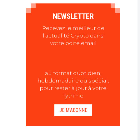
NEWSLETTER
Recevez le meilleur de
l’actualité Crypto dans
votre boite email
au format quotidien,
hebdomadaire ou spécial,
pour rester à jour à votre
rythme
JE M'ABONNE