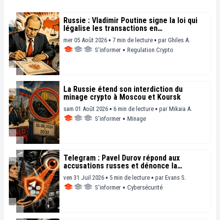
Russie : Vladimir Poutine signe la loi qui
légalise les transactions en
cryptomonnaies
mer 05 Août 2026 ▪ 7 min de lecture ▪
par
Ghiles A.
S'informer
▪
Regulation Crypto
La Russie étend son interdiction du
minage crypto à Moscou et Koursk
sam 01 Août 2026 ▪ 6 min de lecture ▪
par
Mikaia A.
S'informer
▪
Minage
Telegram : Pavel Durov répond aux
accusations russes et dénonce la
surveillance de masse
ven 31 Juil 2026 ▪ 5 min de lecture ▪
par
Evans S.
S'informer
▪
Cybersécurité