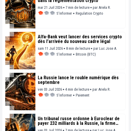
dans la réglementation crypto
mar 21 Juil 2026 ▪ 7 min de lecture ▪
par
Ariela R.
S'informer
▪
Regulation Crypto
Alfa-Bank veut lancer des services crypto
dès l’arrivée du nouveau cadre légal
sam 11 Juil 2026 ▪ 8 min de lecture ▪
par
Luc Jose A.
S'informer
▪
Bitcoin (BTC)
La Russie lance le rouble numérique dès
septembre
ven 03 Juil 2026 ▪ 4 min de lecture ▪
par
Ariela R.
S'informer
▪
Paiement
Un tribunal russe ordonne à Euroclear de
payer 232 milliards à la Russie, la firme
belge riposte
ven 03 Juil 2026 ▪ 7 min de lecture ▪
par
Luc Jose A.