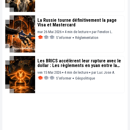
La Russie tourne définitivement la page
Visa et Mastercard
mar 26 Mai 2026 ▪ 4 min de lecture ▪
par
Fenelon L.
S'informer
▪
Réglementation
Les BRICS accélèrent leur rupture avec le
dollar : Les règlements en yuan entre la
Russie et l’Iran atteignent 214 milliards $
ven 15 Mai 2026 ▪ 4 min de lecture ▪
par
Luc Jose A.
S'informer
▪
Géopolitique