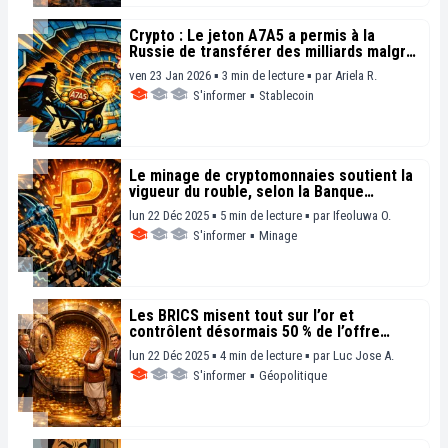
Crypto : Le jeton A7A5 a permis à la
Russie de transférer des milliards malgré
les restrictions
ven 23 Jan 2026 ▪ 3 min de lecture ▪
par
Ariela R.
S'informer
▪
Stablecoin
Le minage de cryptomonnaies soutient la
vigueur du rouble, selon la Banque
centrale de Russie
lun 22 Déc 2025 ▪ 5 min de lecture ▪
par
Ifeoluwa O.
S'informer
▪
Minage
Les BRICS misent tout sur l’or et
contrôlent désormais 50 % de l’offre
mondiale
lun 22 Déc 2025 ▪ 4 min de lecture ▪
par
Luc Jose A.
S'informer
▪
Géopolitique