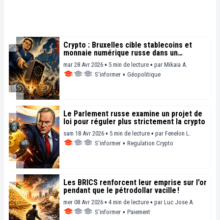
Crypto : Bruxelles cible stablecoins et
monnaie numérique russe dans un
nouveau train de sanctions
mar 28 Avr 2026 ▪ 5 min de lecture ▪
par
Mikaia A.
S'informer
▪
Géopolitique
Le Parlement russe examine un projet de
loi pour réguler plus strictement la crypto
sam 18 Avr 2026 ▪ 5 min de lecture ▪
par
Fenelon L.
S'informer
▪
Regulation Crypto
Les BRICS renforcent leur emprise sur l’or
pendant que le pétrodollar vacille !
mer 08 Avr 2026 ▪ 4 min de lecture ▪
par
Luc Jose A.
S'informer
▪
Paiement