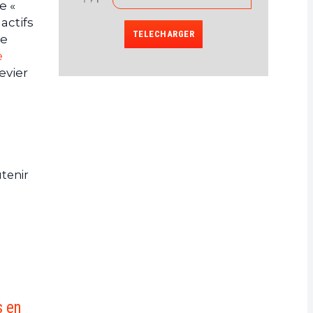
e «
actifs
TELECHARGER
ne
e
evier
utenir
s en