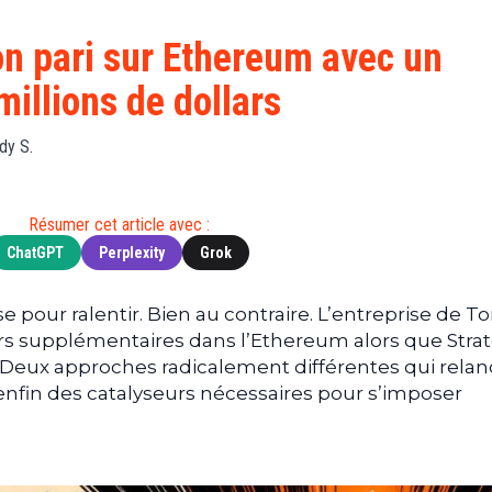
Finance
(BNB)
Avancé
a
Actu
XRP
G
n pari sur Ethereum avec un
Web3
(XRP)
d
millions de dollars
D
Actu
Cardano
Tech
(ADA)
G
dy S.
Actu
Dogecoin
i
People
(DOGE)
G
Résumer cet article avec :
ChatGPT
Perplexity
Grok
M
G
T
se pour ralentir. Bien au contraire. L’entreprise de 
lars supplémentaires dans l’Ethereum alors que Stra
T
 Deux approches radicalement différentes qui rela
s
 enfin des catalyseurs nécessaires pour s’imposer
s
B
T
s