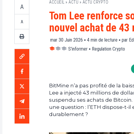
ACCUEIL
»
ACTU
»
ACTU CRYPTO
A
Tom Lee renforce so
A
nouvel achat de 43 
mar 30 Juin 2026 ▪
4
min de lecture ▪ par
Ed
S'informer
▪
Regulation Crypto
BitMine n’a pas profité de la bais
Lee a injecté 43 millions de dol
suspendu ses achats de Bitcoin.
une question : l’ETH dispose-t-il
durablement ?