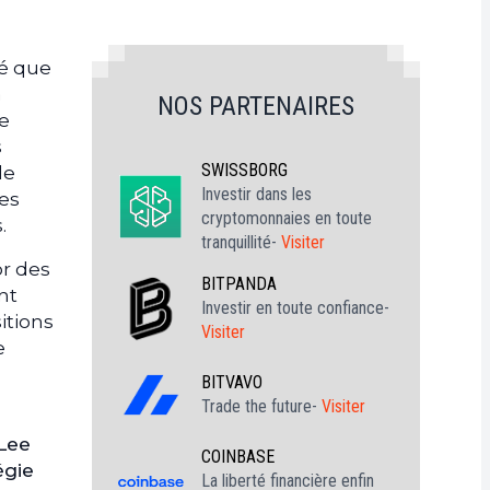
té que
à
NOS PARTENAIRES
ue
s
SWISSBORG
le
Investir dans les
es
cryptomonnaies en toute
.
tranquillité-
Visiter
or des
BITPANDA
nt
Investir en toute confiance-
itions
Visiter
e
BITVAVO
Trade the future-
Visiter
 Lee
COINBASE
égie
La liberté financière enfin