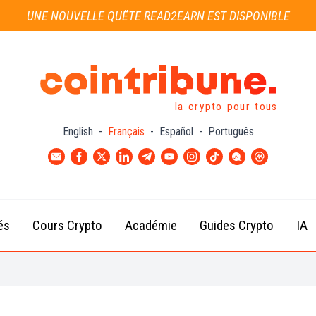
UNE NOUVELLE QUÊTE READ2EARN EST DISPONIBLE
la crypto pour tous
English
-
Français
-
Español
-
Português
és
Cours Crypto
Académie
Guides Crypto
IA
Actu
Bitcoin
Débutant
B
Crypto
(BTC)
d
Intermédiaire
Actu
Ethereum
G
Académie
Exchange
(ETH)
Cointribune
Actu
BNB
– section