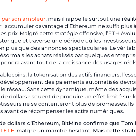
e par son ampleur
, mais il rappelle surtout une réali
r : accumuler davantage d’Ethereum ne suffit plus 
 prix. Malgré cette stratégie offensive, l’ETH évol
storique et traverse une période où les investisseur
n plus que des annonces spectaculaires. Le véritab
ormais les achats réalisés par quelques entrepris
épendra avant tout de la croissance des usages réels
ablecoins, la tokenisation des actifs financiers, l’ess
 le développement des paiements automatisés devro
r le réseau. Sans cette dynamique, même des acquis
 de dollars risquent de produire un effet limité sur l
stisseurs ne se contenteront plus de promesses. Ils
ts avant de récompenser les actifs numériques.
 de dollars d’Ethereum, BitMine confirme que Tom
e
l’ETH
malgré un marché hésitant. Mais cette strat