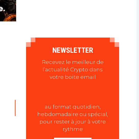
NEWSLETTER
Recevez le meilleur de
l’actualité Crypto dans
votre boite email
au format quotidien,
hebdomadaire ou spécial,
pour rester à jour à votre
rythme
e