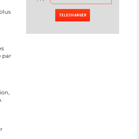
plus
TELECHARGER
es
e par
ion,
n.
r