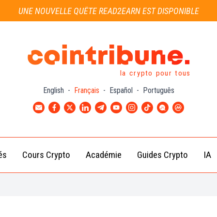
UNE NOUVELLE QUÊTE READ2EARN EST DISPONIBLE
la crypto pour tous
English
-
Français
-
Español
-
Português
és
Cours Crypto
Académie
Guides Crypto
IA
Actu
Bitcoin
Débutant
B
Crypto
(BTC)
d
Intermédiaire
Actu
Ethereum
G
Académie
Exchange
(ETH)
Cointribune
Actu
BNB
– section