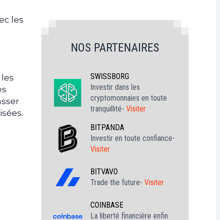
ec les
NOS PARTENAIRES
SWISSBORG
 les
Investir dans les
es
cryptomonnaies en toute
asser
tranquillité-
Visiter
lisées.
BITPANDA
Investir en toute confiance-
Visiter
BITVAVO
Trade the future-
Visiter
COINBASE
La liberté financière enfin