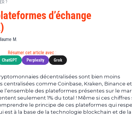
ER ?
Finance
(BNB)
Avancé
a
Actu
XRP
G
 plateformes d’échange
Web3
(XRP)
d
)
D
Actu
Cardano
Tech
(ADA)
G
llaume M.
Actu
Dogecoin
i
People
(DOGE)
Résumer cet article avec :
G
ChatGPT
Perplexity
Grok
M
ryptomonnaies décentralisées sont bien moins
G
 centralisées comme Coinbase, Kraken, Binance e
T
de l’ensemble des plateformes présentes sur le ma
T
ntent seulement 1% du total ! Même si ces chiffres
s
comprendre le principe de ces plateformes qui resp
s
ui est à la base de la technologie blockchain et de la
B
T
s