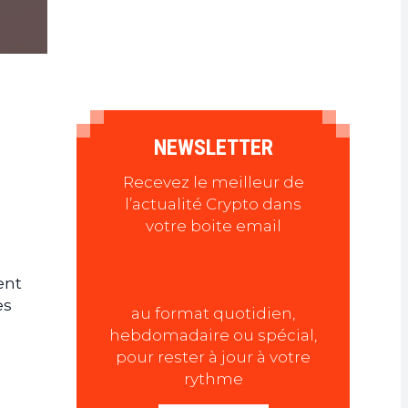
NEWSLETTER
Recevez le meilleur de
l’actualité Crypto dans
votre boite email
ent
es
au format quotidien,
hebdomadaire ou spécial,
pour rester à jour à votre
rythme