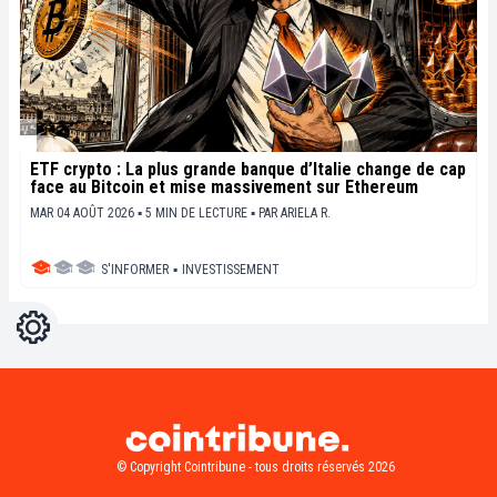
ETF crypto : La plus grande banque d’Italie change de cap
face au Bitcoin et mise massivement sur Ethereum
MAR 04 AOÛT 2026 ▪ 5 MIN DE LECTURE ▪
PAR
ARIELA R.
S'INFORMER
▪
INVESTISSEMENT
Réglages
Light
Dark
© Copyright Cointribune - tous droits réservés 2026