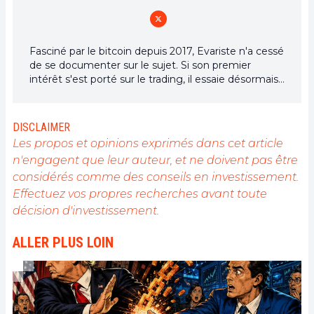
Fasciné par le bitcoin depuis 2017, Evariste n'a cessé
de se documenter sur le sujet. Si son premier
intérêt s'est porté sur le trading, il essaie désormais
activement d’appréhender toutes les avancées
centrées sur les cryptomonnaies. En tant que
rédacteur, il aspire à fournir en permanence un
DISCLAIMER
travail de haute qualité qui reflète l'état du secteur
Les propos et opinions exprimés dans cet article
dans son ensemble.
n'engagent que leur auteur, et ne doivent pas être
considérés comme des conseils en investissement.
Effectuez vos propres recherches avant toute
décision d'investissement.
ALLER PLUS LOIN