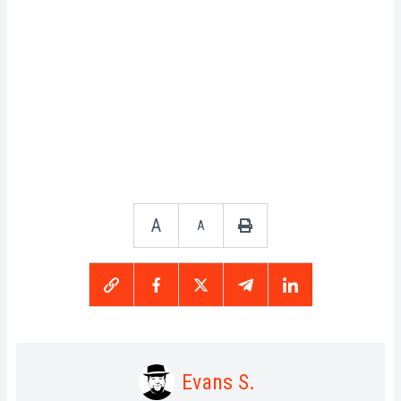
A
A
Evans S.