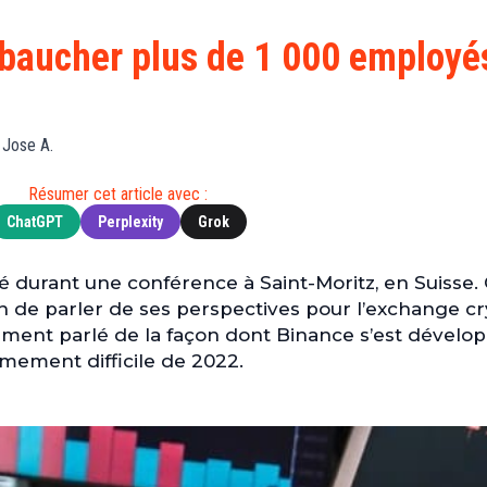
Finance
(BNB)
Avancé
a
Actu
XRP
G
baucher plus de 1 000 employé
Web3
(XRP)
d
D
Actu
Cardano
Tech
(ADA)
G
 Jose A.
Actu
Dogecoin
i
People
(DOGE)
Résumer cet article avec :
G
ChatGPT
Perplexity
Grok
M
 durant une conférence à Saint-Moritz, en Suisse. C
G
 de parler de ses perspectives pour l’exchange c
T
ement parlé de la façon dont Binance s’est dévelo
T
mement difficile de 2022.
s
s
B
T
s