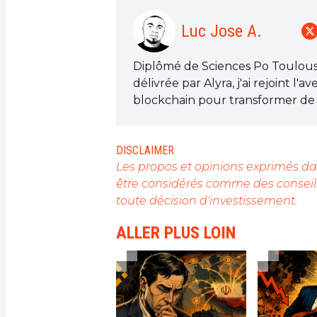
Luc Jose A.
Diplômé de Sciences Po Toulouse 
délivrée par Alyra, j'ai rejoint 
blockchain pour transformer de 
de sensibiliser et d'informer le
Mon objectif est de permettre à
DISCLAIMER
opportunités qu'elle offre. Je m
Les propos et opinions exprimés dan
l'actualité, de décrypter les te
être considérés comme des conseils
technologiques et de mettre en 
toute décision d'investissement.
révolution en marche.
ALLER PLUS LOIN