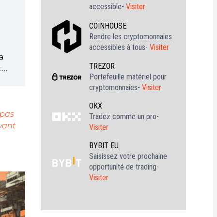
accessible-
Visiter
COINHOUSE
Rendre les cryptomonnaies
accessibles à tous-
Visiter
a
TREZOR
t
Portefeuille matériel pour
cryptomonnaies-
Visiter
les
OKX
 pas
Tradez comme un pro-
vant
tte
Visiter
BYBIT EU
Saisissez votre prochaine
opportunité de trading-
Visiter