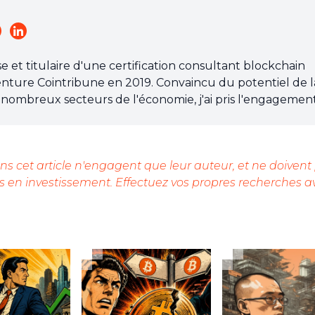
et titulaire d'une certification consultant blockchain
l'aventure Cointribune en 2019. Convaincu du potentiel de l
nombreux secteurs de l'économie, j'ai pris l'engagemen
 grand public sur cet écosystème en constante évolution.
 chacun de mieux comprendre la blockchain et de saisir 
'efforce chaque jour de fournir une analyse objective de
s cet article n'engagent que leur auteur, et ne doivent
ndances du marché, de relayer les dernières innovations
 en investissement. Effectuez vos propres recherches a
perspective les enjeux économiques et sociétaux de ce