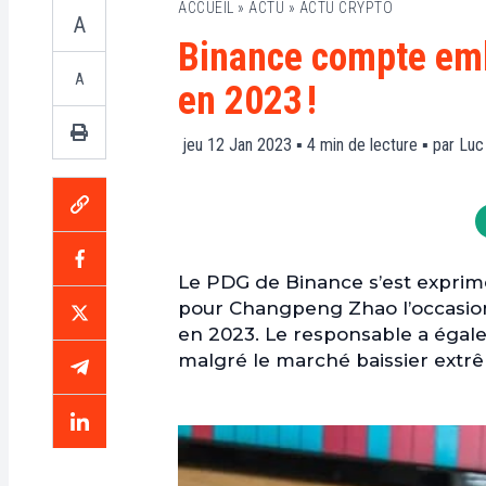
ACCUEIL
»
ACTU
»
ACTU CRYPTO
A
Binance compte em
A
en 2023 !
jeu 12 Jan 2023 ▪
4
min de lecture ▪ par
Luc
Le PDG de Binance s’est exprimé
pour Changpeng Zhao l’occasion
en 2023. Le responsable a égal
malgré le marché baissier extrê