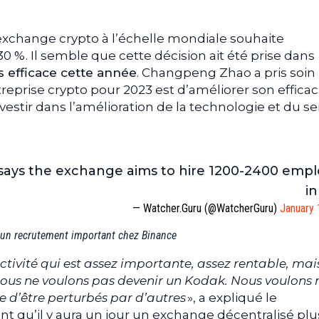
exchange crypto à l’échelle mondiale souhaite
0 %. Il semble que cette décision ait été prise dans
 efficace cette année
. Changpeng Zhao a pris soin
treprise crypto pour 2023 est d’améliorer son efficaci
estir dans l’amélioration de la technologie et du se
ays the exchange aims to hire 1200-2400 emp
in
— Watcher.Guru (@WatcherGuru)
January 
 un recrutement important chez Binance
ivité qui est assez importante, assez rentable, mais
nous ne voulons pas devenir un Kodak. Nous voulons 
 d’être perturbés par d’autres
», a expliqué le
ent qu’il y aura un jour un exchange décentralisé plu