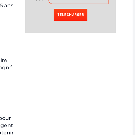
5 ans.
TELECHARGER
s
ire
gagné
 pour
rgent
btenir