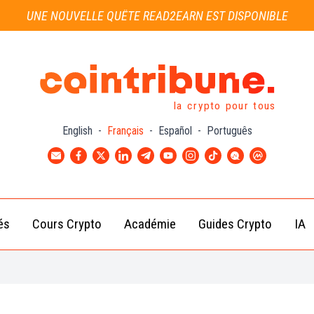
UNE NOUVELLE QUÊTE READ2EARN EST DISPONIBLE
la crypto pour tous
English
-
Français
-
Español
-
Português
és
Cours Crypto
Académie
Guides Crypto
IA
Actu
Bitcoin
Débutant
B
Crypto
(BTC)
d
Intermédiaire
Actu
Ethereum
G
Académie
Exchange
(ETH)
Cointribune
Actu
BNB
– section