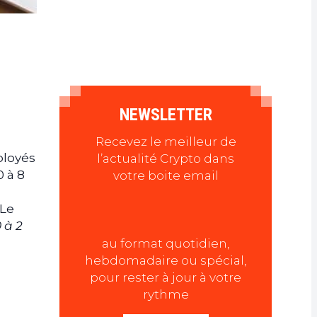
NEWSLETTER
Recevez le meilleur de
ployés
l’actualité Crypto dans
0 à 8
votre boite email
 Le
 à 2
au format quotidien,
hebdomadaire ou spécial,
pour rester à jour à votre
rythme