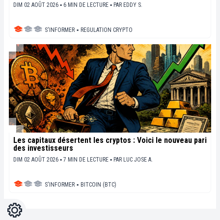
DIM 02 AOÛT 2026 ▪ 6 MIN DE LECTURE ▪
PAR
EDDY S.
S'INFORMER
▪
REGULATION CRYPTO
Les capitaux désertent les cryptos : Voici le nouveau pari
des investisseurs
DIM 02 AOÛT 2026 ▪ 7 MIN DE LECTURE ▪
PAR
LUC JOSE A.
S'INFORMER
▪
BITCOIN (BTC)
Réglages
Light
Dark