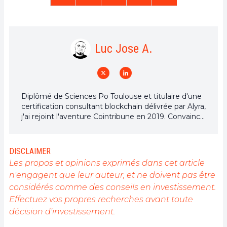
Luc Jose A.
Diplômé de Sciences Po Toulouse et titulaire d'une
certification consultant blockchain délivrée par Alyra,
j'ai rejoint l'aventure Cointribune en 2019. Convaincu
du potentiel de la blockchain pour transformer de
nombreux secteurs de l'économie, j'ai pris
l'engagement de sensibiliser et d'informer le grand
DISCLAIMER
public sur cet écosystème en constante évolution.
Les propos et opinions exprimés dans cet article
Mon objectif est de permettre à chacun de mieux
n'engagent que leur auteur, et ne doivent pas être
comprendre la blockchain et de saisir les
considérés comme des conseils en investissement.
opportunités qu'elle offre. Je m'efforce chaque jour
de fournir une analyse objective de l'actualité, de
Effectuez vos propres recherches avant toute
décrypter les tendances du marché, de relayer les
décision d'investissement.
dernières innovations technologiques et de mettre