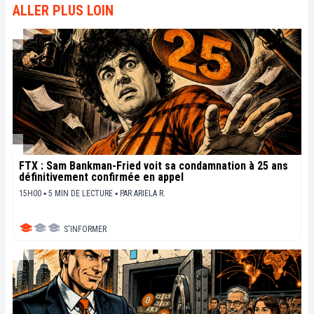
en perspective les enjeux économiques et
ALLER PLUS LOIN
sociétaux de cette révolution en marche.
FTX : Sam Bankman-Fried voit sa condamnation à 25 ans
définitivement confirmée en appel
15H00 ▪ 5 MIN DE LECTURE ▪
PAR
ARIELA R.
S'INFORMER