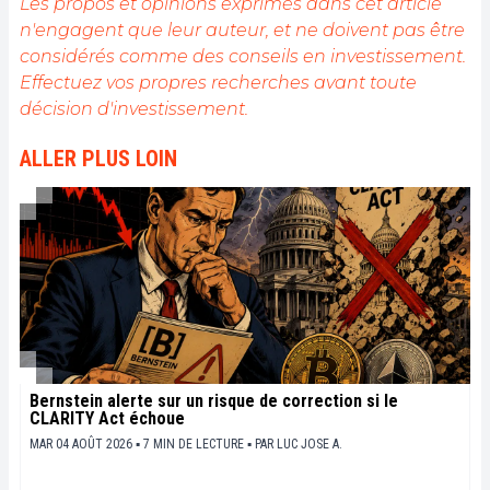
Les propos et opinions exprimés dans cet article
Mon objectif est de permettre à chacun de mieux
n'engagent que leur auteur, et ne doivent pas être
comprendre la blockchain et de saisir les
considérés comme des conseils en investissement.
opportunités qu'elle offre. Je m'efforce chaque jour
de fournir une analyse objective de l'actualité, de
Effectuez vos propres recherches avant toute
décrypter les tendances du marché, de relayer les
décision d'investissement.
dernières innovations technologiques et de mettre
en perspective les enjeux économiques et
ALLER PLUS LOIN
sociétaux de cette révolution en marche.
Bernstein alerte sur un risque de correction si le
CLARITY Act échoue
MAR 04 AOÛT 2026 ▪ 7 MIN DE LECTURE ▪
PAR
LUC JOSE A.