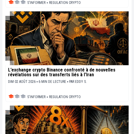
S'INFORMER
▪
REGULATION CRYPTO
L’exchange crypto Binance confronté à de nouvelles
révélations sur des transferts liés à l’Iran
DIM 02 AOÛT 2026 ▪ 6 MIN DE LECTURE ▪
PAR
EDDY S.
S'INFORMER
▪
REGULATION CRYPTO