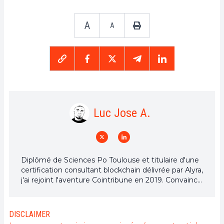
A
A
Luc Jose A.
Diplômé de Sciences Po Toulouse et titulaire d'une
certification consultant blockchain délivrée par Alyra,
j'ai rejoint l'aventure Cointribune en 2019. Convaincu
du potentiel de la blockchain pour transformer de
nombreux secteurs de l'économie, j'ai pris
l'engagement de sensibiliser et d'informer le grand
DISCLAIMER
public sur cet écosystème en constante évolution.