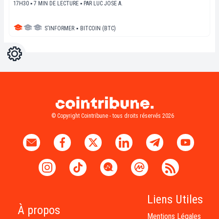
17H30 ▪ 7 MIN DE LECTURE ▪
PAR
LUC JOSE A.
S'INFORMER
▪
BITCOIN (BTC)
Réglages
Light
Dark
© Copyright Cointribune - tous droits réservés 2026
Liens Utiles
À propos
Mentions Légales