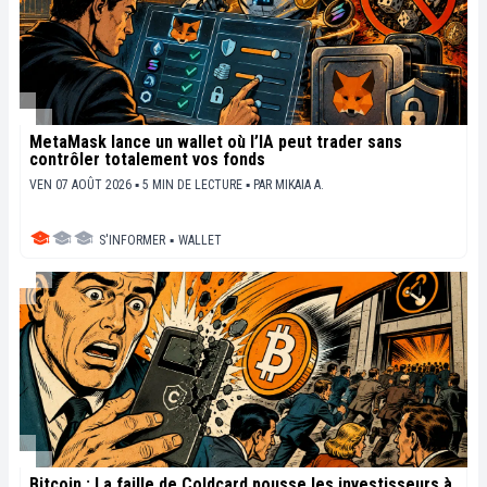
MetaMask lance un wallet où l’IA peut trader sans
contrôler totalement vos fonds
VEN 07 AOÛT 2026 ▪ 5 MIN DE LECTURE ▪
PAR
MIKAIA A.
S'INFORMER
▪
WALLET
Bitcoin : La faille de Coldcard pousse les investisseurs à