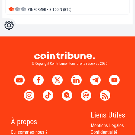
S'INFORMER
▪
BITCOIN (BTC)
Réglages
Light
Dark
© Copyright Cointribune - tous droits réservés 2026
Liens Utiles
À propos
Mentions Légales
Qui sommes-nous ?
Confidentialité