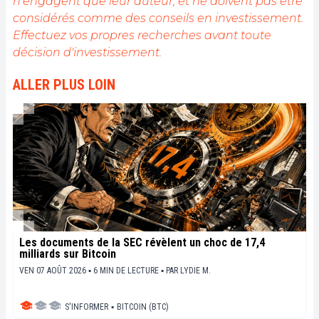
n'engagent que leur auteur, et ne doivent pas être
considérés comme des conseils en investissement.
Effectuez vos propres recherches avant toute
décision d'investissement.
ALLER PLUS LOIN
Les documents de la SEC révèlent un choc de 17,4
milliards sur Bitcoin
VEN 07 AOÛT 2026 ▪ 6 MIN DE LECTURE ▪
PAR
LYDIE M.
S'INFORMER
▪
BITCOIN (BTC)