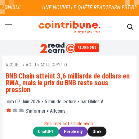
ONIBLE
la crypto pour tous
REJOINDRE
RECHERCHER
ACCUEIL
»
ACTU
»
ACTU CRYPTO
BNB Chain atteint 3,6 milliards de dollars en
RWA, mais le prix du BNB reste sous
pression
dim 07 Juin 2026 ▪
5
min de lecture ▪ par
Ghiles A.
S'informer
▪
Altcoins
Résumer cet article avec :
ChatGPT
Perplexity
Grok