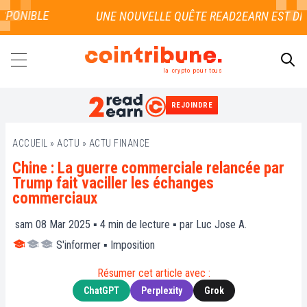
PONIBLE
la crypto pour tous
REJOINDRE
RECHERCHER
ACCUEIL
»
ACTU
»
ACTU FINANCE
Chine : La guerre commerciale relancée par
Trump fait vaciller les échanges
commerciaux
sam 08 Mar 2025 ▪
4
min de lecture ▪ par
Luc Jose A.
S'informer
▪
Imposition
Résumer cet article avec :
ChatGPT
Perplexity
Grok