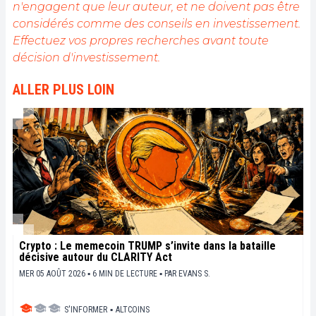
n'engagent que leur auteur, et ne doivent pas être
comprendre la blockchain et de saisir les
considérés comme des conseils en investissement.
opportunités qu'elle offre. Je m'efforce chaque jour
de fournir une analyse objective de l'actualité, de
Effectuez vos propres recherches avant toute
décrypter les tendances du marché, de relayer les
décision d'investissement.
dernières innovations technologiques et de mettre
en perspective les enjeux économiques et
ALLER PLUS LOIN
sociétaux de cette révolution en marche.
Crypto : Le memecoin TRUMP s’invite dans la bataille
décisive autour du CLARITY Act
MER 05 AOÛT 2026 ▪ 6 MIN DE LECTURE ▪
PAR
EVANS S.
S'INFORMER
▪
ALTCOINS