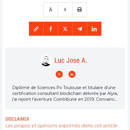
A
A
Luc Jose A.
Diplômé de Sciences Po Toulouse et titulaire d'une
certification consultant blockchain délivrée par Alyra,
j'ai rejoint l'aventure Cointribune en 2019. Convaincu
du potentiel de la blockchain pour transformer de
nombreux secteurs de l'économie, j'ai pris
l'engagement de sensibiliser et d'informer le grand
DISCLAIMER
public sur cet écosystème en constante évolution.
Les propos et opinions exprimés dans cet article
Mon objectif est de permettre à chacun de mieux