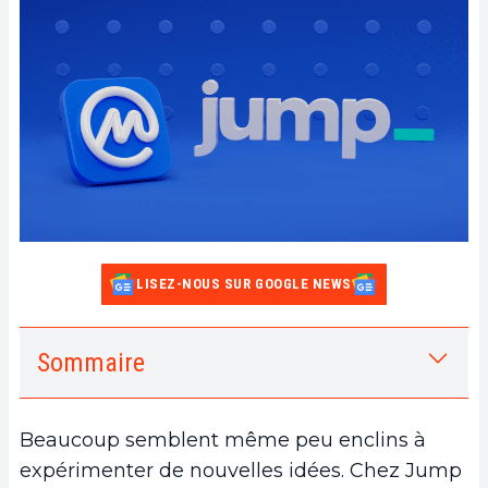
LISEZ-NOUS SUR GOOGLE NEWS
Sommaire
1.
Les failles de la démocratie directe
2.
« Un token, un vote » et la domination des
Beaucoup semblent même peu enclins à
baleines
expérimenter de nouvelles idées. Chez Jump
3.
Un appel à l’expérimentation d’une