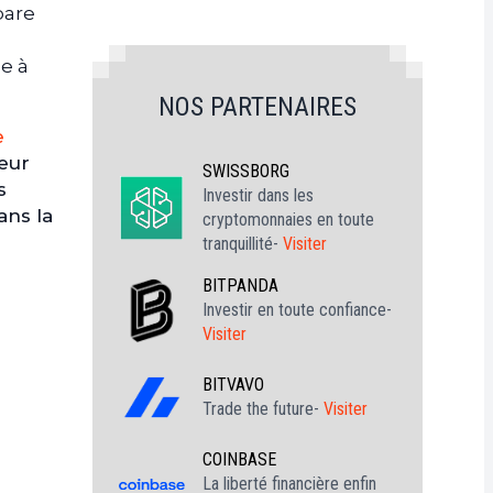
pare
be à
NOS PARTENAIRES
e
teur
SWISSBORG
s
Investir dans les
ans la
cryptomonnaies en toute
tranquillité-
Visiter
BITPANDA
Investir en toute confiance-
Visiter
BITVAVO
Trade the future-
Visiter
COINBASE
La liberté financière enfin