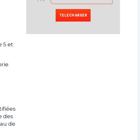
TELECHARGER
 5 et
orie
ifiées
e des
eau de