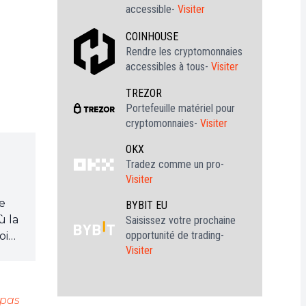
accessible-
Visiter
COINHOUSE
Rendre les cryptomonnaies
accessibles à tous-
Visiter
TREZOR
Portefeuille matériel pour
cryptomonnaies-
Visiter
OKX
Tradez comme un pro-
Visiter
je
BYBIT EU
ù la
Saisissez votre prochaine
opportunité de trading-
oin
Visiter
 pas