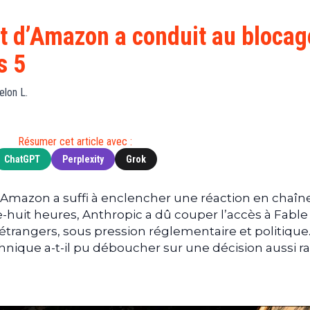
Finance
(BNB)
Avancé
a
Actu
XRP
G
 d’Amazon a conduit au blocag
Web3
(XRP)
d
s 5
D
Actu
Cardano
Tech
(ADA)
G
elon L.
Actu
Dogecoin
i
People
(DOGE)
G
Résumer cet article avec :
ChatGPT
Perplexity
Grok
M
G
T
d’Amazon a suffi à enclencher une réaction en chaîn
huit heures, Anthropic a dû couper l’accès à Fable 
T
 étrangers, sous pression réglementaire et politique
s
que a-t-il pu déboucher sur une décision aussi ra
s
B
T
s