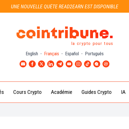
UNE NOUVELLE QUÊTE READ2EARN EST DISPONIBLE
la crypto pour tous
English
-
Français
-
Español
-
Português
és
Cours Crypto
Académie
Guides Crypto
IA
Actu
Bitcoin
Débutant
B
Crypto
(BTC)
d
Intermédiaire
Actu
Ethereum
G
Académie
Exchange
(ETH)
Cointribune
Actu
BNB
– section