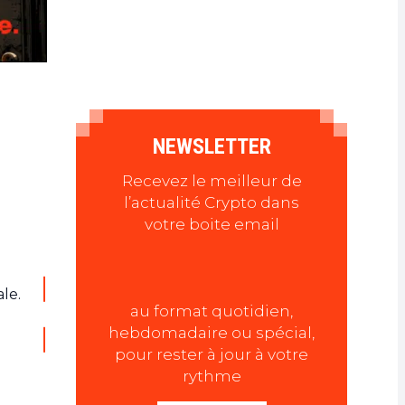
NEWSLETTER
Recevez le meilleur de
l’actualité Crypto dans
votre boite email
le.
au format quotidien,
hebdomadaire ou spécial,
pour rester à jour à votre
rythme