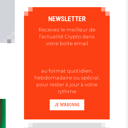
NEWSLETTER
Recevez le meilleur de
l’actualité Crypto dans
votre boite email
au format quotidien,
hebdomadaire ou spécial,
pour rester à jour à votre
rythme
JE M'ABONNE