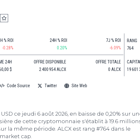
Finance
(BNB)
Avancé
a
Actu
XRP
G
Web3
(XRP)
d
D
Actu
Cardano
Tech
(ADA)
G
1H % ROI
24H % ROI
7J % ROI
RANG
Actu
Dogecoin
-0.28%
0.20%
-6.09%
764
i
People
(DOGE)
G
CAPITA
ME 24H
OFFRE DISPONIBLE
OFFRE TOTALE
19 601 
60,00 $
2 400 954 ALCX
0 ALCX
M
G
Code Source
Twitter
Site Web
T
T
s
s
6 USD ce jeudi 6 août 2026, en baisse de 0,20% sur u
B
ière de cette cryptomonnaie s'établit à 19.6 millions
T
 sur la même période. ALCX est rang #764 dans le
s
market cap.