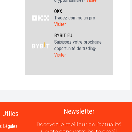
cryptomonnaies-
Visiter
OKX
Tradez comme un pro-
Visiter
BYBIT EU
Saisissez votre prochaine
opportunité de trading-
Visiter
Newsletter
 Utiles
Recevez le meilleur de l’actualité
s Légales
Crypto dans votre boite email