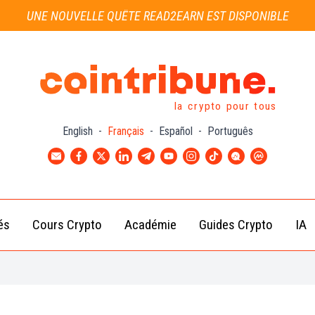
UNE NOUVELLE QUÊTE READ2EARN EST DISPONIBLE
la crypto pour tous
English
-
Français
-
Español
-
Português
és
Cours Crypto
Académie
Guides Crypto
IA
Actu
Bitcoin
Débutant
B
Crypto
(BTC)
d
Intermédiaire
Actu
Ethereum
G
Académie
Exchange
(ETH)
Cointribune
Actu
BNB
– section