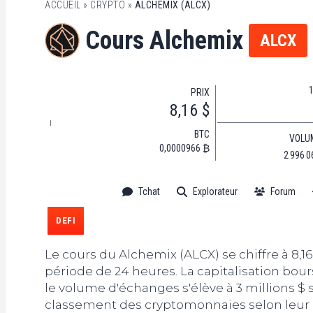
ACCUEIL
»
CRYPTO
»
ALCHEMIX (ALCX)
Cours Alchemix
ALCX
PRIX
8,16 $
BTC
VOLU
0,0000966 ₿
2 996 0
Tchat
Explorateur
Forum
DEFI
Le cours du Alchemix (ALCX) se chiffre à 8,1
période de 24 heures. La capitalisation bours
le volume d'échanges s'élève à 3 millions $
classement des cryptomonnaies selon leur 