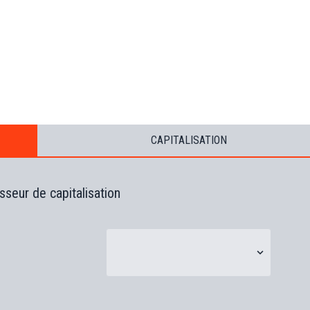
s
B
T
s
s
(
CAPITALISATION
sseur de capitalisation