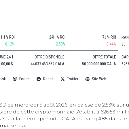
Finance
(BNB)
Avancé
a
Actu
XRP
G
Web3
(XRP)
d
D
Actu
Cardano
Tech
(ADA)
G
1H % ROI
24H % ROI
7J % ROI
RAN
Actu
Dogecoin
0.12%
2.53%
-0.44%
85
i
People
(DOGE)
G
CAP
UME 24H
OFFRE DISPONIBLE
OFFRE TOTALE
626 
100,00 $
44 037 463 562 GALA
50 000 000 000 GALA
M
G
ook
Forum
Reddit
Twitter
Site Web
T
T
s
s
USD ce mercredi 5 août 2026, en baisse de 2,53% sur 
B
ière de cette cryptomonnaie s'établit à 626.53 millio
T
ns $ sur la même période. GALA est rang #85 dans le
s
market cap.