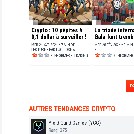
Crypto : 10 pépites à
La triade infern
0,1 dollar à surveiller !
Gala font tremb
crypto !
MER 24 AVR 2024 ▪ 7 MIN DE
MER 28 FÉV 2024 ▪ 3 MIN
LECTURE ▪
PAR
LUC JOSE A.
S.
S'INFORMER
▪
TRADING
S'INFORMER
TO
AUTRES TENDANCES CRYPTO
Yield Guild Games (YGG)
Rang: 375