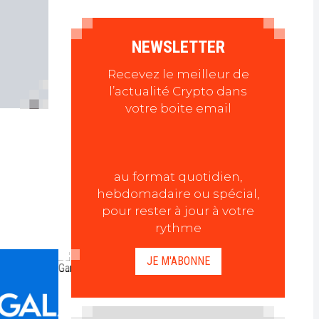
NEWSLETTER
Recevez le meilleur de
l’actualité Crypto dans
votre boite email
au format quotidien,
hebdomadaire ou spécial,
pour rester à jour à votre
rythme
JE M'ABONNE