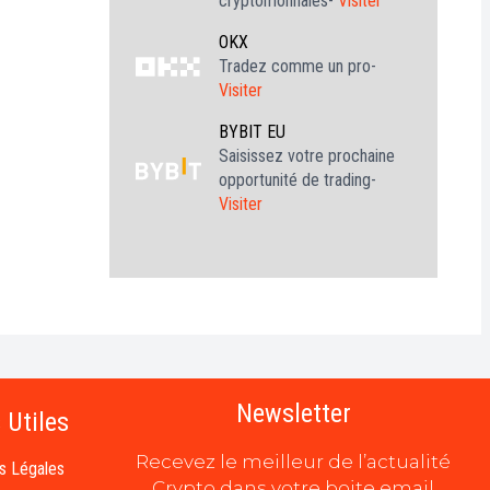
cryptomonnaies-
Visiter
OKX
Tradez comme un pro-
Visiter
BYBIT EU
Saisissez votre prochaine
opportunité de trading-
Visiter
Newsletter
 Utiles
Recevez le meilleur de l’actualité
s Légales
Crypto dans votre boite email