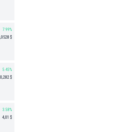
7.99%
,0528 $
5.45%
0,282 $
3.58%
4,01 $