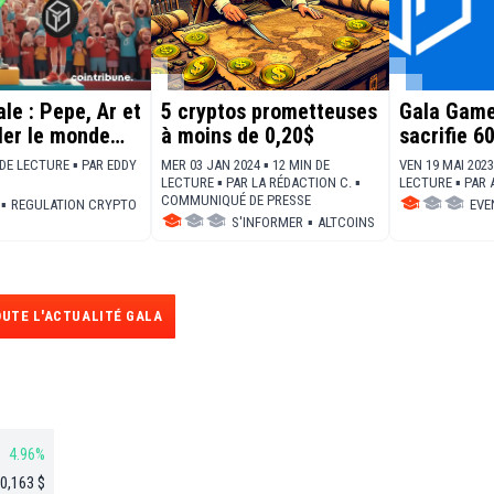
ale : Pepe, Ar et
5 cryptos prometteuses
Gala Gam
ler le monde
à moins de 0,20$
sacrifie 
tokens Ga
 DE LECTURE ▪
PAR
EDDY
MER 03 JAN 2024 ▪ 12 MIN DE
VEN 19 MAI 2023
LECTURE ▪
PAR
LA RÉDACTION C.
▪
LECTURE ▪
PAR
COMMUNIQUÉ DE PRESSE
▪
REGULATION CRYPTO
EVE
S'INFORMER
▪
ALTCOINS
UTE L'ACTUALITÉ GALA
4.96%
0,163 $