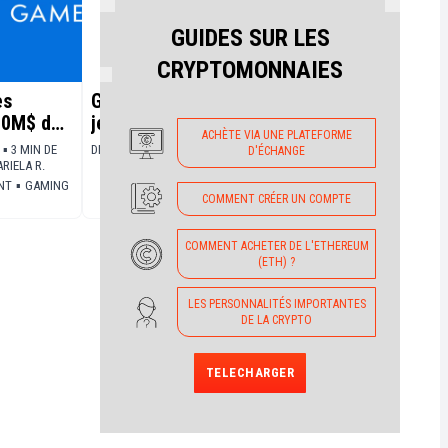
GUIDES SUR LES
CRYPTOMONNAIES
es
GameFi : Top 10 des meilleurs
600M$ de
jeux cryptomonnaies Play-to-
ACHÈTE VIA UNE PLATEFORME
la
Earn
 ▪ 3 MIN DE
DIM 12 JUIN 2022 ▪ 5 MIN DE LECTURE ▪
PAR
EMILE S.
D'ÉCHANGE
ARIELA R.
NT
▪
GAMING
COMMENT CRÉER UN COMPTE
COMMENT ACHETER DE L'ETHEREUM
(ETH) ?
LES PERSONNALITÉS IMPORTANTES
DE LA CRYPTO
TELECHARGER