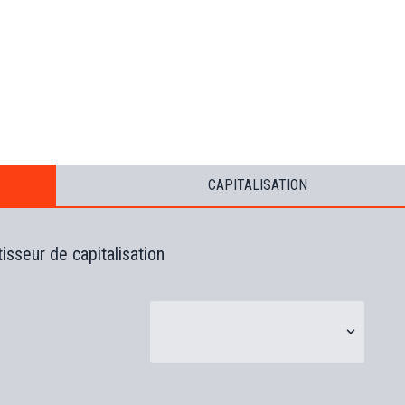
s
B
T
s
s
(
CAPITALISATION
isseur de capitalisation