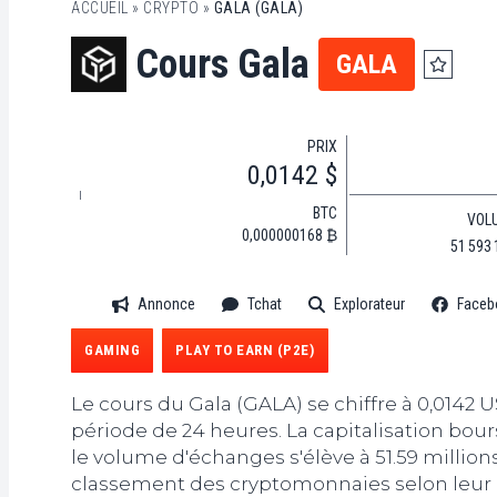
ACCUEIL
»
CRYPTO
»
GALA (GALA)
Cours Gala
GALA
PRIX
0,0142 $
BTC
VOL
0,000000168 ₿
51 593 
Annonce
Tchat
Explorateur
Faceb
GAMING
PLAY TO EARN (P2E)
Le cours du Gala (GALA) se chiffre à 0,0142 
période de 24 heures. La capitalisation bours
le volume d'échanges s'élève à 51.59 millio
classement des cryptomonnaies selon leur 