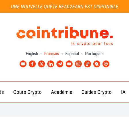
UNE NOUVELLE QUÊTE READ2EARN EST DISPONIBLE
la crypto pour tous
English
-
Français
-
Español
-
Português
és
Cours Crypto
Académie
Guides Crypto
IA
Actu
Bitcoin
Débutant
B
Crypto
(BTC)
d
Intermédiaire
Actu
Ethereum
G
Académie
Exchange
(ETH)
Cointribune
Actu
BNB
– section