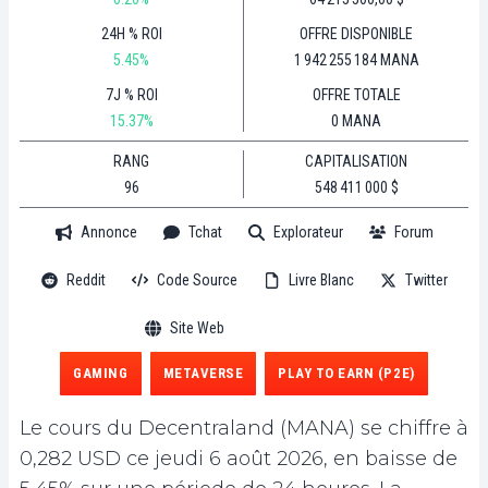
24H % ROI
OFFRE DISPONIBLE
5.45%
1 942 255 184 MANA
7J % ROI
OFFRE TOTALE
15.37%
0 MANA
RANG
CAPITALISATION
96
548 411 000 $
Annonce
Tchat
Explorateur
Forum
Reddit
Code Source
Livre Blanc
Twitter
Site Web
GAMING
METAVERSE
PLAY TO EARN (P2E)
Le cours du Decentraland (MANA) se chiffre à
0,282 USD ce jeudi 6 août 2026, en baisse de