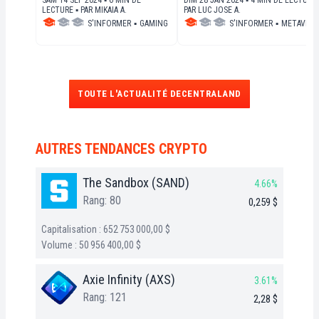
SAM 14 SEP 2024 ▪ 6 MIN DE
DIM 28 JAN 2024 ▪ 4 MIN DE LECTURE 
manipulateurs éclate
LECTURE ▪
PAR
MIKAIA A.
PAR
LUC JOSE A.
S'INFORMER
▪
GAMING
S'INFORMER
▪
METAVERS
TOUTE L'ACTUALITÉ DECENTRALAND
AUTRES TENDANCES CRYPTO
The Sandbox (SAND)
4.66%
Rang: 80
0,259 $
Capitalisation : 652 753 000,00 $
Volume : 50 956 400,00 $
Axie Infinity (AXS)
3.61%
Rang: 121
2,28 $