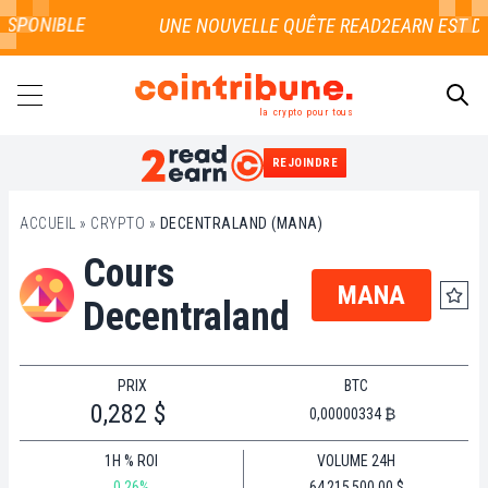
ISPONIBLE
la crypto pour tous
REJOINDRE
RECHERCHER
ACCUEIL
»
CRYPTO
»
DECENTRALAND (MANA)
Cours
MANA
Decentraland
PRIX
BTC
0,282 $
0,00000334 ₿
1H % ROI
VOLUME 24H
0.26%
64 215 500,00 $