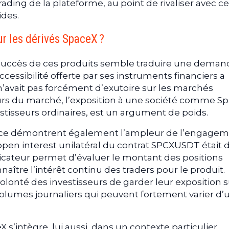
ding de la plateforme, au point de rivaliser avec ce
ides.
ur les dérivés SpaceX ?
e succès de ces produits semble traduire une deman
ccessibilité offerte par ses instruments financiers a
 n’avait pas forcément d’exutoire sur les marchés
eurs du marché, l’exposition à une société comme Sp
tisseurs ordinaires, est un argument de poids.
nce démontrent également l’ampleur de l’engage
 l’open interest unilatéral du contrat SPCXUSDT était 
ndicateur permet d’évaluer le montant des positions
aître l’intérêt continu des traders pour le produit.
volonté des investisseurs de garder leur exposition s
olumes journaliers qui peuvent fortement varier d’
’intègre, lui aussi, dans un contexte particulier.