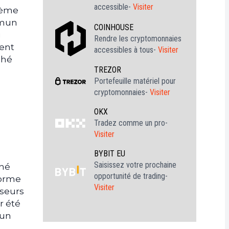
accessible-
Visiter
ième
mmun
COINHOUSE
u
Rendre les cryptomonnaies
tent
accessibles à tous-
Visiter
ché
TREZOR
Portefeuille matériel pour
cryptomonnaies-
Visiter
OKX
Tradez comme un pro-
Visiter
BYBIT EU
Saisissez votre prochaine
gné
opportunité de trading-
forme
Visiter
sseurs
r été
 un