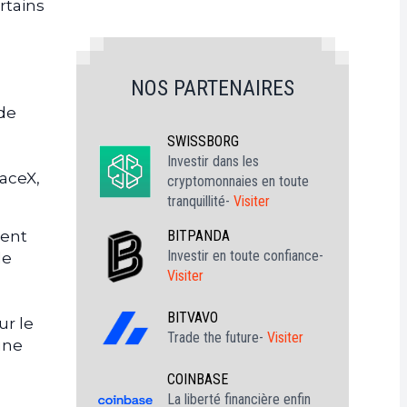
rtains
NOS PARTENAIRES
de
SWISSBORG
Investir dans les
aceX,
cryptomonnaies en toute
tranquillité-
Visiter
BITPANDA
ment
Investir en toute confiance-
de
Visiter
BITVAVO
ur le
Trade the future-
Visiter
une
COINBASE
La liberté financière enfin