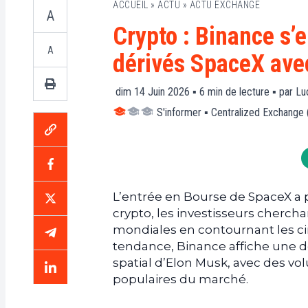
ACCUEIL
»
ACTU
»
ACTU EXCHANGE
A
Crypto : Binance s
A
dérivés SpaceX avec
dim 14 Juin 2026 ▪
6
min de lecture ▪ par
Lu
S'informer
▪
Centralized Exchange
L’entrée en Bourse de SpaceX a 
crypto, les investisseurs cherch
mondiales en contournant les circ
tendance, Binance affiche une do
spatial d’Elon Musk, avec des vo
populaires du marché.