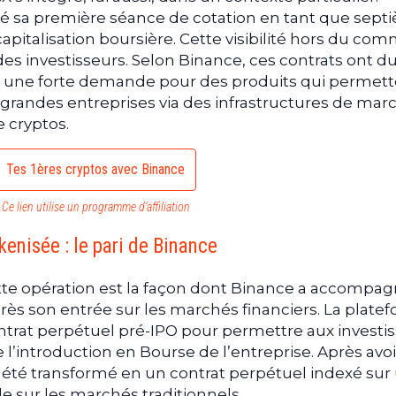
ré sa première séance de cotation en tant que sept
pitalisation boursière. Cette visibilité hors du co
des investisseurs. Selon Binance, ces contrats ont d
ste une forte demande pour des produits qui permet
 grandes entreprises via des infrastructures de mar
e cryptos.
Tes 1ères cryptos avec Binance
Ce lien utilise un programme d’affiliation
kenisée : le pari de Binance
ette opération est la façon dont Binance a accompa
près son entrée sur les marchés financiers. La plate
ntrat perpétuel pré-IPO pour permettre aux investi
’introduction en Bourse de l’entreprise. Après avoi
a été transformé en un contrat perpétuel indexé sur
e sur les marchés traditionnels.