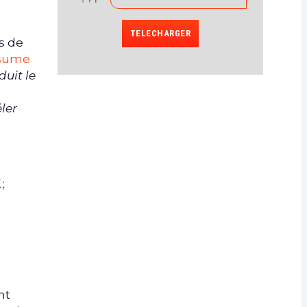
TELECHARGER
s de
sume
duit le
ler
;
nt