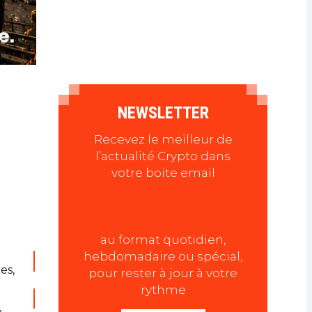
NEWSLETTER
Recevez le meilleur de
l’actualité Crypto dans
votre boite email
au format quotidien,
hebdomadaire ou spécial,
es,
pour rester à jour à votre
rythme
e