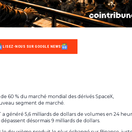
LISEZ-NOUS SUR GOOGLE NEWS
s de 60 % du marché mondial des dérivés SpaceX,
 nouveau segment de marché.
 généré 5,6 milliards de dollars de volumes en 24 heur
épassent désormais 9 milliards de dollars.
 le deuxième produit le plus échangé sur Binance, just