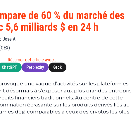
Finance
(BNB)
Avancé
a
Actu
XRP
G
’empare de 60 % du marché des
Web3
(XRP)
d
 5,6 milliards $ en 24 h
D
Actu
Cardano
Tech
(ADA)
G
c Jose A.
Actu
Dogecoin
i
 (CEX)
People
(DOGE)
G
Résumer cet article avec :
ChatGPT
Perplexity
Grok
M
G
T
provoqué une vague d’activités sur les plateformes
ant désormais à s’exposer aux plus grandes entrepri
T
uits financiers traditionnels. Au centre de cette
s
mination écrasante sur les produits dérivés liés au
s
B
lumes déjà comparables à ceux des cryptos les plus
T
s