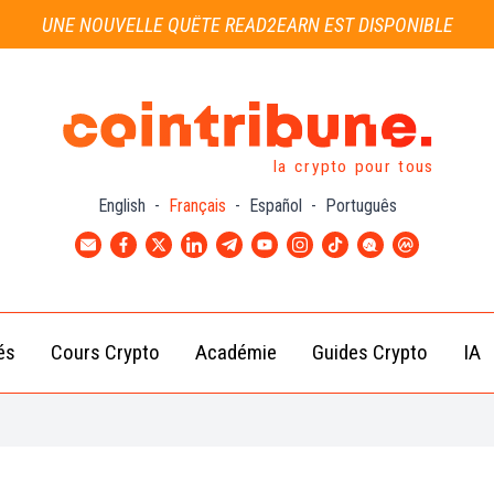
UNE NOUVELLE QUÊTE READ2EARN EST DISPONIBLE
la crypto pour tous
English
-
Français
-
Español
-
Português
és
Cours Crypto
Académie
Guides Crypto
IA
Actu
Bitcoin
Débutant
B
Crypto
(BTC)
d
Intermédiaire
Actu
Ethereum
G
Académie
Exchange
(ETH)
Cointribune
Actu
BNB
– section