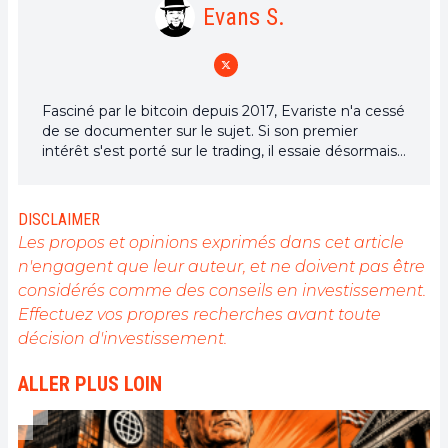
Evans S.
Fasciné par le bitcoin depuis 2017, Evariste n'a cessé
de se documenter sur le sujet. Si son premier
intérêt s'est porté sur le trading, il essaie désormais
activement d’appréhender toutes les avancées
centrées sur les cryptomonnaies. En tant que
rédacteur, il aspire à fournir en permanence un
DISCLAIMER
travail de haute qualité qui reflète l'état du secteur
Les propos et opinions exprimés dans cet article
dans son ensemble.
n'engagent que leur auteur, et ne doivent pas être
considérés comme des conseils en investissement.
Effectuez vos propres recherches avant toute
décision d'investissement.
ALLER PLUS LOIN