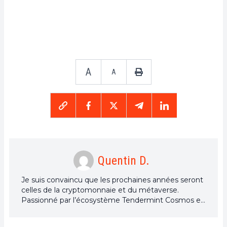
A
A
Quentin D.
Je suis convaincu que les prochaines années seront
celles de la cryptomonnaie et du métaverse.
Passionné par l’écosystème Tendermint Cosmos et
par les NFT, je partagerai mes connaissances.
Cofondateur de Stakelab.fr