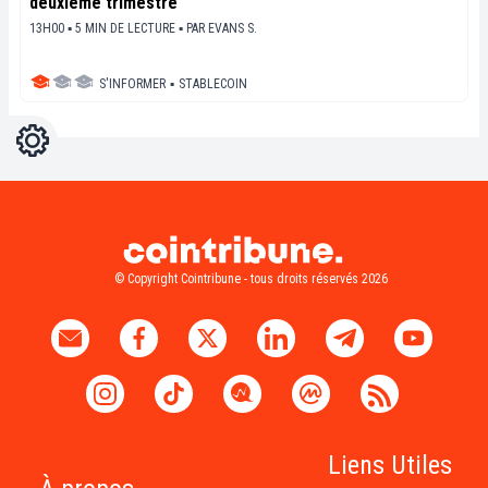
deuxième trimestre
13H00 ▪ 5 MIN DE LECTURE ▪
PAR
EVANS S.
S'INFORMER
▪
STABLECOIN
Réglages
Light
Dark
© Copyright Cointribune - tous droits réservés 2026
Liens Utiles