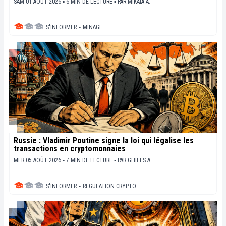
SAM 01 AOÛT 2026 ▪ 6 MIN DE LECTURE ▪
PAR
MIKAIA A.
S'INFORMER
▪
MINAGE
Russie : Vladimir Poutine signe la loi qui légalise les
transactions en cryptomonnaies
MER 05 AOÛT 2026 ▪ 7 MIN DE LECTURE ▪
PAR
GHILES A.
S'INFORMER
▪
REGULATION CRYPTO