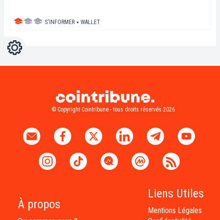
S'INFORMER
▪
WALLET
Réglages
Light
Dark
© Copyright Cointribune - tous droits réservés 2026
Liens Utiles
À propos
Mentions Légales