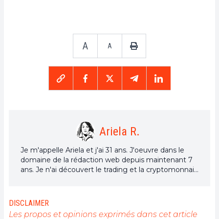
A
A
Ariela R.
Je m'appelle Ariela et j'ai 31 ans. J'oeuvre dans le
domaine de la rédaction web depuis maintenant 7
ans. Je n'ai découvert le trading et la cryptomonnaie
que depuis quelques années. Mais c'est un univers
qui m'intéresse beaucoup. Et les sujets traités au
sein de la plateforme me permettent d'en
DISCLAIMER
apprendre davantage. Chanteuse à mes heures
Les propos et opinions exprimés dans cet article
perdues, je cultive aussi une grande passion pour la