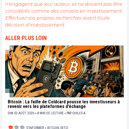
n'engagent que leur auteur, et ne doivent pas être
musique et la lecture (et les animaux !)
considérés comme des conseils en investissement.
Effectuez vos propres recherches avant toute
décision d'investissement.
ALLER PLUS LOIN
Bitcoin : La faille de Coldcard pousse les investisseurs à
revenir vers les plateformes d’échange
DIM 02 AOÛT 2026 ▪ 8 MIN DE LECTURE ▪
PAR
GHILES A.
S'INFORMER
▪
BITCOIN (BTC)