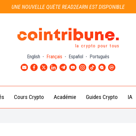
UNE NOUVELLE QUÊTE READ2EARN EST DISPONIBLE
la crypto pour tous
English
-
Français
-
Español
-
Português
és
Cours Crypto
Académie
Guides Crypto
IA
Actu
Bitcoin
Débutant
B
Crypto
(BTC)
d
Intermédiaire
Actu
Ethereum
G
Académie
Exchange
(ETH)
Cointribune
Actu
BNB
– section