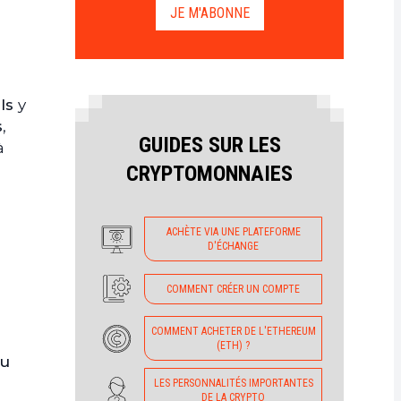
JE M'ABONNE
els
y
s
,
GUIDES SUR LES
à
CRYPTOMONNAIES
ACHÈTE VIA UNE PLATEFORME
D'ÉCHANGE
COMMENT CRÉER UN COMPTE
COMMENT ACHETER DE L'ETHEREUM
(ETH) ?
du
LES PERSONNALITÉS IMPORTANTES
DE LA CRYPTO