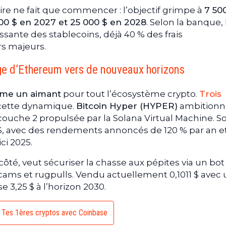
oire ne fait que commencer : l’objectif grimpe à
7 50
000 $ en 2027 et 25 000 $ en 2028
. Selon la banque, 
ssante des stablecoins, déjà 40 % des frais
rs majeurs.
age d’Ethereum vers de nouveaux horizons
me un aimant
pour tout l’écosystème crypto.
Trois
 cette dynamique.
Bitcoin Hyper (HYPER)
ambitionn
ouche 2 propulsée par la Solana Virtual Machine. So
5 $, avec des rendements annoncés de 120 % par an e
ici 2025.
 côté, veut sécuriser la chasse aux pépites via un bot
ams et rugpulls. Vendu actuellement 0,1011 $ avec 
e 3,25 $ à l’horizon 2030.
Tes 1ères cryptos avec Coinbase