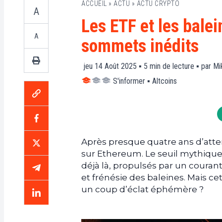
ACCUEIL
»
ACTU
»
ACTU CRYPTO
A
Les ETF et les bale
A
sommets inédits
jeu 14 Août 2025 ▪
5
min de lecture ▪ par
Mi
S'informer
▪
Altcoins
Après presque quatre ans d’atte
sur Ethereum. Le seuil mythique
déjà là, propulsés par un courant
et frénésie des baleines. Mais ce
un coup d’éclat éphémère ?