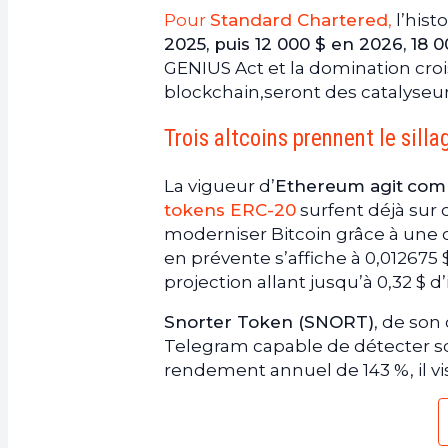
Pour
Standard Chartered
,
l’hist
2025, puis 12 000 $ en 2026, 18 
GENIUS Act et la domination croi
blockchain,seront des catalyseu
Trois altcoins prennent le sill
La vigueur d’
Ethereum agit
com
tokens ERC-20
surfent déjà sur
moderniser Bitcoin grâce à une c
en prévente s’affiche à 0,01267
projection allant jusqu’à 0,32 $ d’
Snorter Token (SNORT)
, de son
Telegram capable de détecter sc
rendement annuel de 143 %, il vis