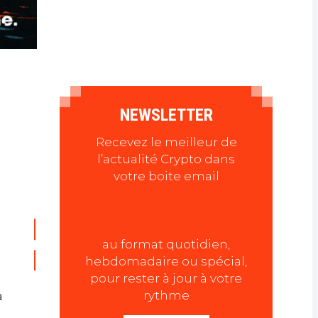
NEWSLETTER
Recevez le meilleur de
l’actualité Crypto dans
votre boite email
au format quotidien,
hebdomadaire ou spécial,
pour rester à jour à votre
rythme
a