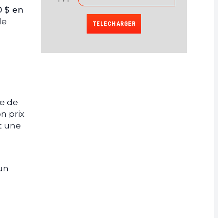
0 $ en
le
TELECHARGER
e de
n prix
t une
un