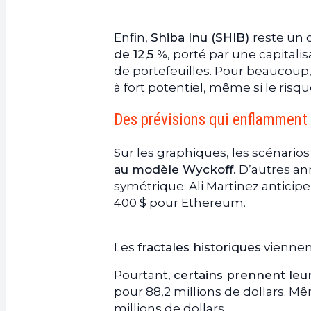
Enfin,
Shiba Inu (SHIB)
reste un c
de 12,5 %
, porté par une capitalis
de portefeuilles. Pour beaucoup,
à fort potentiel, même si le risq
Des prévisions qui enflamment 
Sur les graphiques, les scénario
au modèle Wyckoff.
D’autres ann
symétrique. Ali Martinez anticipe
400 $ pour Ethereum.
Les
fractales historiques
viennent
Pourtant,
certains prennent leu
pour 88,2 millions de dollars. M
millions de dollars.