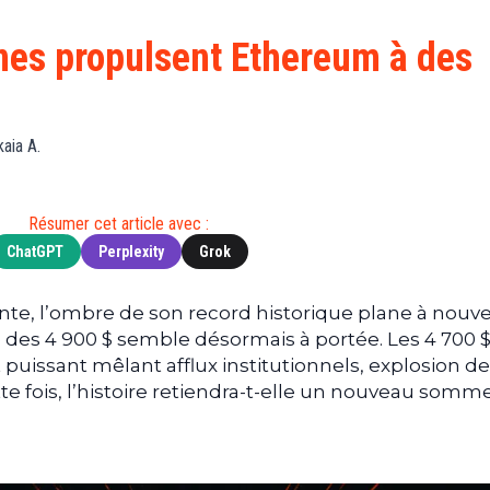
Finance
(BNB)
Avancé
a
Actu
XRP
G
ines propulsent Ethereum à des
Web3
(XRP)
d
D
Actu
Cardano
Tech
(ADA)
G
kaia A.
Actu
Dogecoin
i
People
(DOGE)
G
Résumer cet article avec :
ChatGPT
Perplexity
Grok
M
G
T
nte, l’ombre de son record historique plane à nouv
 des 4 900 $ semble désormais à portée. Les 4 700 $
T
 puissant mêlant afflux institutionnels, explosion d
s
tte fois, l’histoire retiendra-t-elle un nouveau somm
s
B
T
s