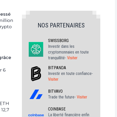
ressé
million
NOS PARTENAIRES
crypto
SWISSBORG
Investir dans les
cryptomonnaies en toute
grâce
tranquillité-
Visiter
BITPANDA
r 6
Investir en toute confiance-
Visiter
BITVAVO
Trade the future-
Visiter
1 ETH
COINBASE
 12,7
La liberté financière enfin