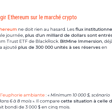
ugir Ethereum sur le marché crypto
Ethereum
ne doit rien au hasard. Les
flux institutionn
ule journée,
plus d’un milliard de dollars sont entré
eum Trust ETF de BlackRock.
BitMine Immersion
, déj
a ajouté
plus de 300 000 unités à ses réserves
en
l’euphorie ambiante
: «
Minimum 10 000 $, scénario
dans 6 à 8 mois
». Il compare
cette situation à celle 
ait bondi de 3 000 $ en cinq mois.