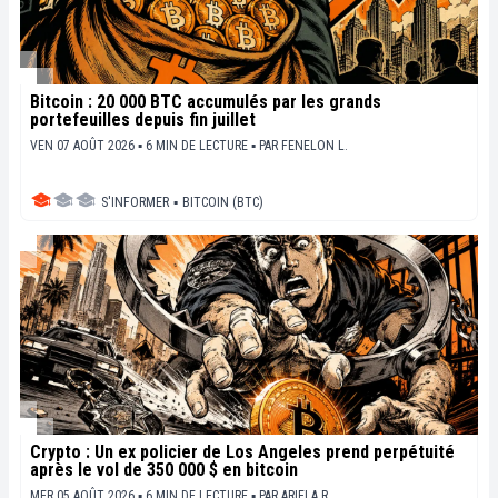
Bitcoin : 20 000 BTC accumulés par les grands
portefeuilles depuis fin juillet
VEN 07 AOÛT 2026 ▪ 6 MIN DE LECTURE ▪
PAR
FENELON L.
S'INFORMER
▪
BITCOIN (BTC)
Crypto : Un ex policier de Los Angeles prend perpétuité
après le vol de 350 000 $ en bitcoin
MER 05 AOÛT 2026 ▪ 6 MIN DE LECTURE ▪
PAR
ARIELA R.