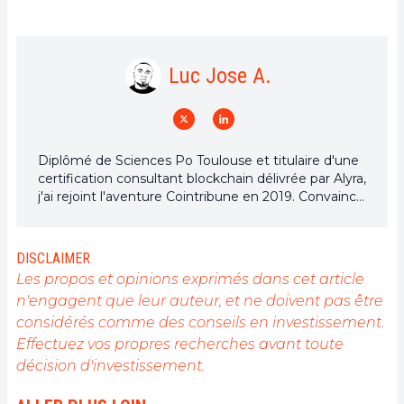
Luc Jose A.
Diplômé de Sciences Po Toulouse et titulaire d'une
certification consultant blockchain délivrée par Alyra,
j'ai rejoint l'aventure Cointribune en 2019. Convaincu
du potentiel de la blockchain pour transformer de
nombreux secteurs de l'économie, j'ai pris
l'engagement de sensibiliser et d'informer le grand
DISCLAIMER
public sur cet écosystème en constante évolution.
Les propos et opinions exprimés dans cet article
Mon objectif est de permettre à chacun de mieux
n'engagent que leur auteur, et ne doivent pas être
comprendre la blockchain et de saisir les
considérés comme des conseils en investissement.
opportunités qu'elle offre. Je m'efforce chaque jour
de fournir une analyse objective de l'actualité, de
Effectuez vos propres recherches avant toute
décrypter les tendances du marché, de relayer les
décision d'investissement.
dernières innovations technologiques et de mettre
en perspective les enjeux économiques et