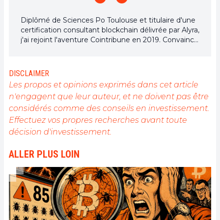
Diplômé de Sciences Po Toulouse et titulaire d'une
certification consultant blockchain délivrée par Alyra,
j'ai rejoint l'aventure Cointribune en 2019. Convaincu
du potentiel de la blockchain pour transformer de
nombreux secteurs de l'économie, j'ai pris
l'engagement de sensibiliser et d'informer le grand
DISCLAIMER
public sur cet écosystème en constante évolution.
Les propos et opinions exprimés dans cet article
Mon objectif est de permettre à chacun de mieux
n'engagent que leur auteur, et ne doivent pas être
comprendre la blockchain et de saisir les
considérés comme des conseils en investissement.
opportunités qu'elle offre. Je m'efforce chaque jour
de fournir une analyse objective de l'actualité, de
Effectuez vos propres recherches avant toute
décrypter les tendances du marché, de relayer les
décision d'investissement.
dernières innovations technologiques et de mettre
en perspective les enjeux économiques et
ALLER PLUS LOIN
sociétaux de cette révolution en marche.