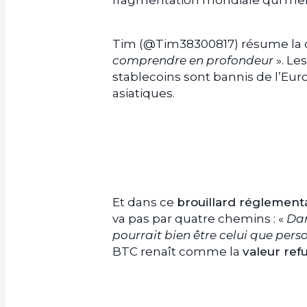
fragmentation mondiale qui mena
Tim (@Tim38300817) résume la c
comprendre en profondeur
». Le
stablecoins sont bannis de l’Eur
asiatiques.
Et dans ce
brouillard réglement
va pas par quatre chemins : «
Dan
pourrait bien être celui que pers
BTC renaît comme la
valeur ref