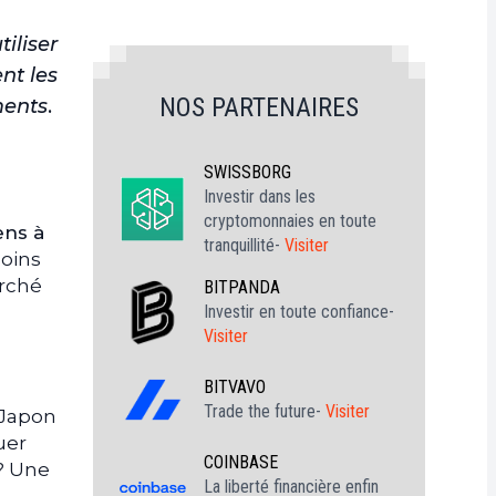
iliser
ent les
NOS PARTENAIRES
ents
.
SWISSBORG
Investir dans les
cryptomonnaies en toute
ens à
tranquillité-
Visiter
coins
arché
BITPANDA
Investir en toute confiance-
Visiter
BITVAVO
Trade the future-
Visiter
 Japon
uer
COINBASE
 ? Une
La liberté financière enfin