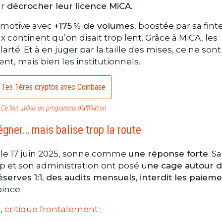
ur
décrocher leur licence MiCA
.
ocomotive avec
+175 % de volumes
, boostée par sa fint
x continent qu’on disait trop lent. Grâce à MiCA, les
arté. Et à en juger par la taille des mises, ce ne son
t, mais bien les institutionnels.
Tes 1ères cryptos avec Coinbase
Ce lien utilise un programme d’affiliation
égner… mais balise trop la route
 le 17 juin 2025, sonne comme
une réponse forte
. S
p et son administration ont posé u
ne cage autour 
éserves 1:1, des audits mensuels, interdit les paiem
oince.
o,
critique frontalement
: