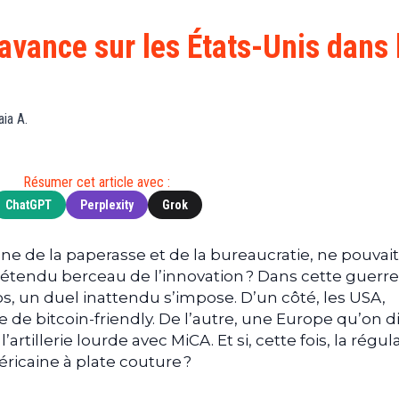
Finance
(BNB)
Avancé
a
Actu
XRP
G
’avance sur les États-Unis dans 
Web3
(XRP)
d
D
Actu
Cardano
Tech
(ADA)
G
aia A.
Actu
Dogecoin
i
People
(DOGE)
G
Résumer cet article avec :
ChatGPT
Perplexity
Grok
M
G
T
ne de la paperasse et de la bureaucratie, ne pouvai
 prétendu berceau de l’innovation ? Dans cette guerre
T
s, un duel inattendu s’impose. D’un côté, les USA,
s
 de bitcoin-friendly. De l’autre, une Europe qu’on di
s
B
l’artillerie lourde avec MiCA. Et si, cette fois, la régul
ricaine à plate couture ?
T
s