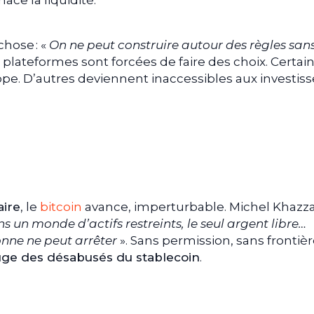
ce la liquidité.
hose : «
On ne peut construire autour des règles sans
s plateformes sont forcées de faire des choix. Certai
ope. D’autres deviennent inaccessibles aux investis
aire
, le
bitcoin
avance, imperturbable. Michel Khazza
s un monde d’actifs restreints, le seul argent libre…
onne ne peut arrêter
». Sans permission, sans frontièr
uge des désabusés du stablecoin
.