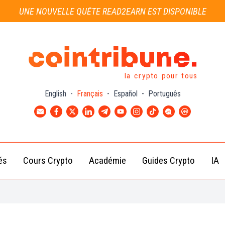
UNE NOUVELLE QUÊTE READ2EARN EST DISPONIBLE
la crypto pour tous
English
-
Français
-
Español
-
Português
és
Cours Crypto
Académie
Guides Crypto
IA
Actu
Bitcoin
Débutant
B
Crypto
(BTC)
d
Intermédiaire
Actu
Ethereum
G
Académie
Exchange
(ETH)
Cointribune
Actu
BNB
– section