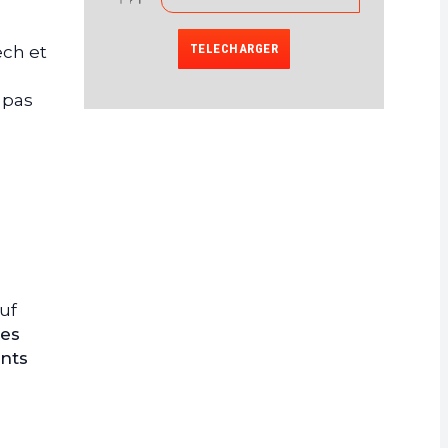
TELECHARGER
ech et
t pas
auf
des
ents