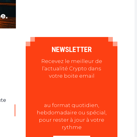
NEWSLETTER
Recevez le meilleur de
l’actualité Crypto dans
votre boite email
ute
au format quotidien,
hebdomadaire ou spécial,
pour rester à jour à votre
rythme