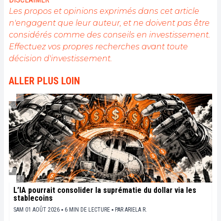
Les propos et opinions exprimés dans cet article
n'engagent que leur auteur, et ne doivent pas être
considérés comme des conseils en investissement.
Effectuez vos propres recherches avant toute
décision d'investissement.
ALLER PLUS LOIN
L’IA pourrait consolider la suprématie du dollar via les
stablecoins
SAM 01 AOÛT 2026 ▪ 6 MIN DE LECTURE ▪
PAR
ARIELA R.