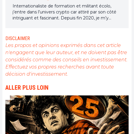
Internationaliste de formation et militant écolo,
j’entre dans l’univers crypto car attiré par son côté
intriguant et fascinant. Depuis fin 2020, je m’y
investis chaque jour parce que je reste convaincu
que les cryptomonnaies et sa technologie
blockchain représentent une alternative monétaire
DISCLAIMER
du future et une technologie indispensable dans ce
Les propos et opinions exprimés dans cet article
monde menacé des multiples crises.
n'engagent que leur auteur, et ne doivent pas être
considérés comme des conseils en investissement.
Effectuez vos propres recherches avant toute
décision d'investissement.
ALLER PLUS LOIN